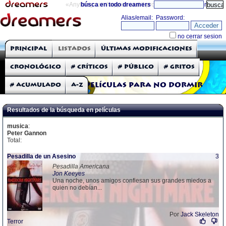
«Anything can happen and it probably will»
búsca en todo dreamers
directorio
THE DREAMERS
Principal
Listados
Últimas modificaciones
Críticas: Películas
Cronológico
# Críticos
# Público
# Gritos
# Acumulado
A-Z
Películas para no dormir
Resultados de la búsqueda en películas
musica
:
Peter Gannon
Total:
Pesadilla de un Asesino
3
Pesadilla Americana
Jon Keeyes
Una noche, unos amigos confiesan sus grandes miedos a
quien no debían...
Por
Jack Skeleton
Terror