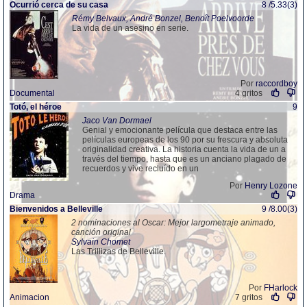
Ocurrió cerca de su casa
8 /5.33(3)
Rémy Belvaux, André Bonzel, Benoît Poelvoorde
La vida de un asesino en serie.
Por
raccordboy
Documental
4 gritos
Totó, el héroe
9
Jaco Van Dormael
Genial y emocionante película que destaca entre las
películas europeas de los 90 por su frescura y absoluta
originalidad creativa. La historia cuenta la vida de un a
través del tiempo, hasta que es un anciano plagado de
recuerdos y vive recluído en un
Por
Henry Lozone
Drama
Bienvenidos a Belleville
9 /8.00(3)
2 nominaciones al Oscar: Mejor largometraje animado,
canción original
Sylvain Chomet
Las Trillizas de Belleville.
Por
FHarlock
Animacion
7 gritos