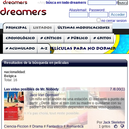
«Anything can happen and it probably will»
búsca en todo dreamers
directorio
THE DREAMERS
Principal
Listados
Últimas modificaciones
Críticas: Películas
Cronológico
# Críticos
# Público
# Gritos
# Acumulado
A-Z
Películas para no dormir
Resultados de la búsqueda en películas
nacionalidad
:
Belgica
Total: 16
Las vidas posibles de Mr. Nobody
7 /8.00(1)
Jaco Van Dormael
Un niño en el andén de una estación. El tren está a punto de
partir. ¿Debe subir al tren con su madre o quedarse con su
padre? De esa elección dependen muchas vidas posibles.
Por
Jack Skeleton
Ciencia-Ficcion
#
Drama
#
Fantastico
#
Romantica
1 gritos