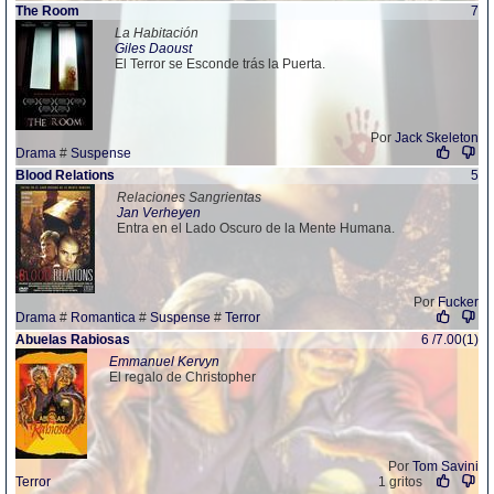
The Room
7
La Habitación
Giles Daoust
El Terror se Esconde trás la Puerta.
Por
Jack Skeleton
Drama
#
Suspense
Blood Relations
5
Relaciones Sangrientas
Jan Verheyen
Entra en el Lado Oscuro de la Mente Humana.
Por
Fucker
Drama
#
Romantica
#
Suspense
#
Terror
Abuelas Rabiosas
6 /7.00(1)
Emmanuel Kervyn
El regalo de Christopher
Por
Tom Savini
Terror
1 gritos