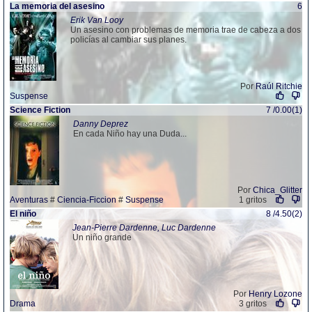
La memoria del asesino
6
Erik Van Looy
Un asesino con problemas de memoria trae de cabeza a dos
policías al cambiar sus planes.
Por
Raúl Ritchie
Suspense
Science Fiction
7 /0.00(1)
Danny Deprez
En cada Niño hay una Duda...
Por
Chica_Glitter
Aventuras
#
Ciencia-Ficcion
#
Suspense
1 gritos
El niño
8 /4.50(2)
Jean-Pierre Dardenne, Luc Dardenne
Un niño grande
Por
Henry Lozone
Drama
3 gritos