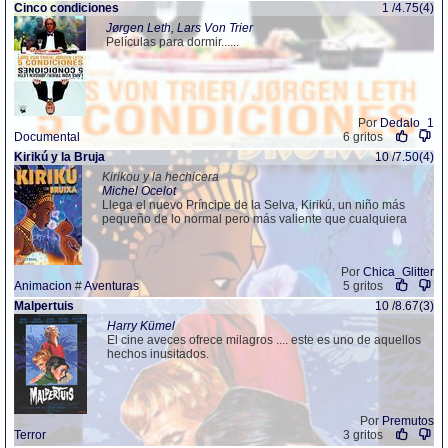
Cinco condiciones
1 /4.75(4)
Jørgen Leth, Lars Von Trier
Películas para dormir......
Por
Dedalo_1
Documental
6 gritos
Kirikú y la Bruja
10 /7.50(4)
Kirikou y la hechicera
Michel Ocelot
Llega el nuevo Príncipe de la Selva, Kirikú, un niño más
pequeño de lo normal pero más valiente que cualquiera
Por
Chica_Glitter
Animacion
#
Aventuras
5 gritos
Malpertuis
10 /8.67(3)
Harry Kümel
El cine aveces ofrece milagros .... este es uno de aquellos
hechos inusitados.
Por
Premutos
Terror
3 gritos