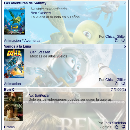
Las aventuras de Sammy
7
Un viaje extraordinario
Ben Stassen
La vuelta al mundo en 50 años
Por
Chica_Glitter
Animacion
#
Aventuras
Vamos a la Luna
5
Ben Stassen
Moscas de altos vuelos
Por
Chica_Glitter
Animacion
Ben X
7 /5.00(1)
Nic Balthazar
Sólo en los videojuegos puedes ser quien tu quieras.
Por
Jack Skeleton
Drama
2 gritos