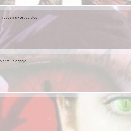
cántropos muy especiales
s ante un espejo