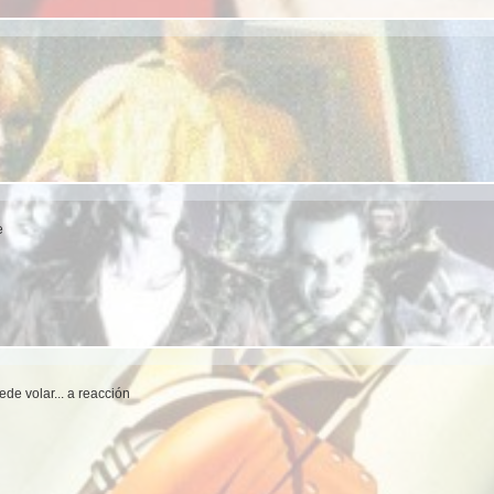
e
de volar... a reacción