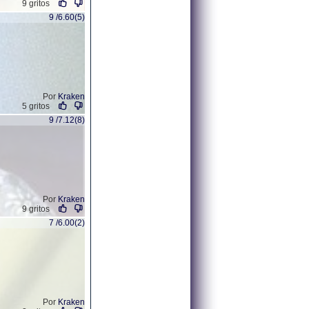
9 gritos
9 /6.60(5)
Por
Kraken
5 gritos
9 /7.12(8)
Por
Kraken
9 gritos
7 /6.00(2)
Por
Kraken