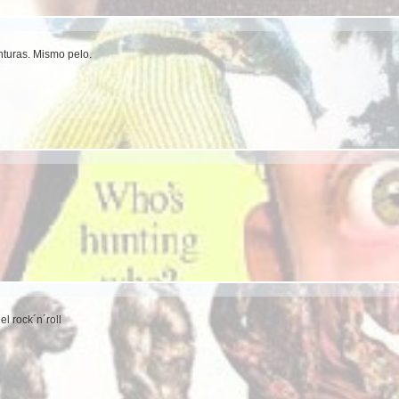
turas. Mismo pelo.
l rock´n´roll