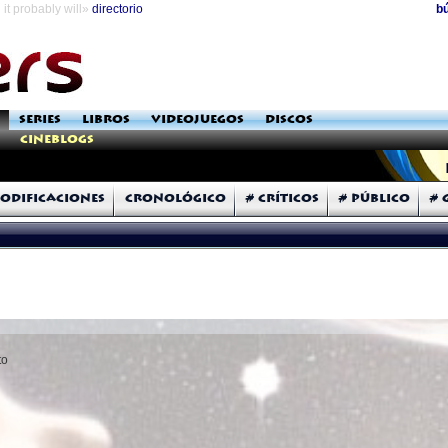
it probably will»
directorio
b
SERIES
LIBROS
VIDEOJUEGOS
DISCOS
Cineblogs
odificaciones
Cronológico
# Críticos
# Público
# 
to