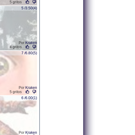
5 gritos
5 /3.50(4)
Por
Kraken
4 gritos
7 /6.80(5)
Por
Kraken
5 gritos
6 /6.00(1)
Por
Kraken