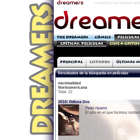
«Anything can happen and 
THE DREAMERS
CÓMICS
PELÍCULAS
Críticas: Películas
Cine a Gritos
Principal
Listados
Últimas m
Resultados de la búsqueda en películas
nacionalidad
:
Norteamericana
Total: 12
2010: Odisea Dos
Peter Hyams
El año en el que hicimos contac