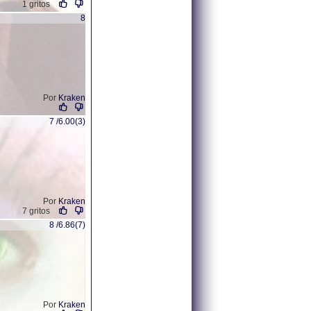
1 gritos
8
Por
Kraken
7 /6.00(3)
Por
Kraken
7 gritos
8 /6.86(7)
Por
Kraken