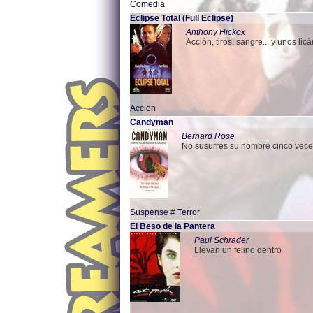
Comedia
Eclipse Total (Full Eclipse)
Anthony Hickox
Acción, tiros, sangre... y unos li
Accion
Candyman
Bernard Rose
No susurres su nombre cinco vece
Suspense
#
Terror
El Beso de la Pantera
Paul Schrader
Llevan un felino dentro