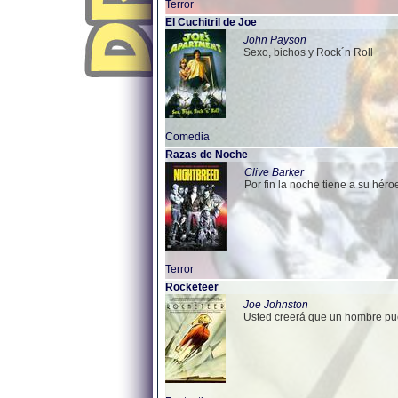
Terror
El Cuchitril de Joe
John Payson
Sexo, bichos y Rock´n Roll
Comedia
Razas de Noche
Clive Barker
Por fin la noche tiene a su héro
Terror
Rocketeer
Joe Johnston
Usted creerá que un hombre pue