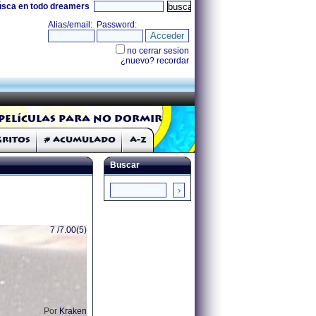
úsca en todo dreamers
Películas para no dormir
Gritos
# Acumulado
A-Z
Buscar
7 /7.00(5)
Por
Kraken