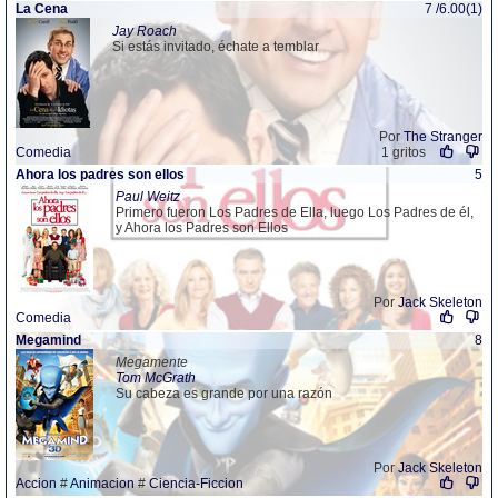
La Cena
7 /6.00(1)
Jay Roach
Si estás invitado, échate a temblar
Por
The Stranger
Comedia
1 gritos
Ahora los padres son ellos
5
Paul Weitz
Primero fueron Los Padres de Ella, luego Los Padres de él,
y Ahora los Padres son Ellos
Por
Jack Skeleton
Comedia
Megamind
8
Megamente
Tom McGrath
Su cabeza es grande por una razón
Por
Jack Skeleton
Accion
#
Animacion
#
Ciencia-Ficcion