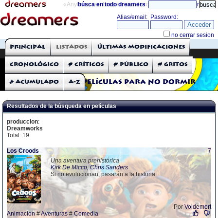
«Anything can happen and it probably will»
búsca en todo dreamers
directorio
THE DREAMERS
Principal
Listados
Últimas modificaciones
Críticas: Películas
Cronológico
# Críticos
# Público
# Gritos
# Acumulado
A-Z
Películas para no dormir
Resultados de la búsqueda en películas
produccion
:
Dreamworks
Total: 19
Los Croods
7
Una aventura prehistórica
Kirk De Micco, Chris Sanders
Si no evolucionan, pasarán a la historia
Por
Voldemort
Animacion
#
Aventuras
#
Comedia