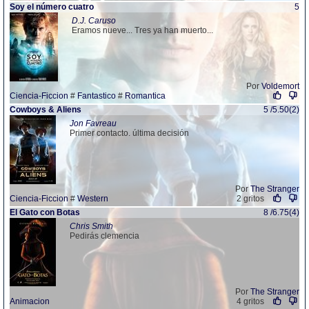
Soy el número cuatro
5
D.J. Caruso
Eramos nueve... Tres ya han muerto...
Por
Voldemort
Ciencia-Ficcion
#
Fantastico
#
Romantica
Cowboys & Aliens
5 /5.50(2)
Jon Favreau
Primer contacto. última decisión
Por
The Stranger
Ciencia-Ficcion
#
Western
2 gritos
El Gato con Botas
8 /6.75(4)
Chris Smith
Pedirás clemencia
Por
The Stranger
Animacion
4 gritos