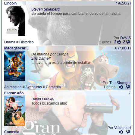
Lincoln
7 /6.50(2)
Steven Spielberg
Se agota el tiempo para cambiar el curso de la historia
Por
DAVIS
2
2
Drama
#
Historico
2 gritos
Madagascar 3
6 /7.00(1)
De marcha por Europa
Eric Darnell
La aventura está a punto de estallar
Por
The Stranger
Animacion
#
Aventuras
#
Comedia
1 gritos
El gran año
7
David Frankel
Todos buscamos algo
Por
Voldemort
Comedia