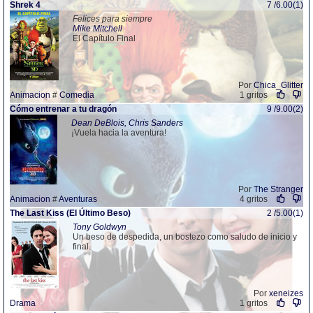
Shrek 4
7 /6.00(1)
Felices para siempre
Mike Mitchell
El Capítulo Final
Por
Chica_Glitter
Animacion
#
Comedia
1 gritos
Cómo entrenar a tu dragón
9 /9.00(2)
Dean DeBlois, Chris Sanders
¡Vuela hacia la aventura!
Por
The Stranger
Animacion
#
Aventuras
4 gritos
The Last Kiss (El Último Beso)
2 /5.00(1)
Tony Goldwyn
Un beso de despedida, un bostezo como saludo de inicio y
final.
Por
xeneizes
Drama
1 gritos