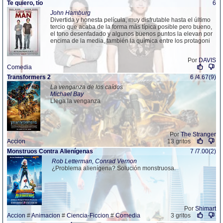
Te quiero, tío
6
John Hamburg
Divertida y honesta película, muy disfrutable hasta el último
tercio que acaba de la forma más típica posible pero bueno,
el tono desenfadado y algunos buenos puntos la elevan por
encima de la media, también la química entre los protagoni
Por
DAVIS
Comedia
Transformers 2
6 /4.67(9)
La venganza de los caídos
Michael Bay
Llega la venganza
Por
The Stranger
Accion
13 gritos
Monstruos Contra Alienígenas
7 /7.00(2)
Rob Letterman, Conrad Vernon
¿Problema alienígena? Solución monstruosa.
Por
Shimart
Accion
#
Animacion
#
Ciencia-Ficcion
#
Comedia
3 gritos