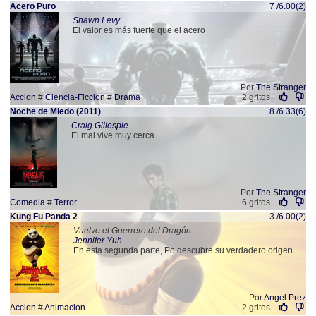
Acero Puro
7 /6.00(2)
Shawn Levy
El valor es más fuerte que el acero
Por
The Stranger
Accion
#
Ciencia-Ficcion
#
Drama
2 gritos
Noche de Miedo (2011)
8 /6.33(6)
Craig Gillespie
El mal vive muy cerca
Por
The Stranger
Comedia
#
Terror
6 gritos
Kung Fu Panda 2
3 /6.00(2)
Vuelve el Guerrero del Dragón
Jennifer Yuh
En esta segunda parte, Po descubre su verdadero origen.
Por
Angel Prez
Accion
#
Animacion
2 gritos