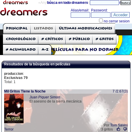
«Anything can happen and it probably will»
búsca en todo dreamers
directorio
THE DREAMERS
Principal
Listados
Últimas modificaciones
Críticas: Películas
Cronológico
# Críticos
# Público
# Gritos
# Acumulado
A-Z
Películas para no dormir
Resultados de la búsqueda en películas
produccion
:
Exclusivas 79
Total: 1
Mil Gritos Tiene la Noche
7 /2.67(3)
Juan Piquer Simon
El asesino de la sierra mecánica
Por
Tom Savini
Terror
3 gritos