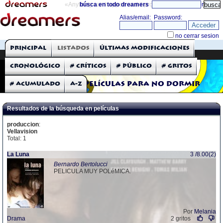
«Anything can happen and it probably will»
búsca en todo dreamers
directorio
THE DREAMERS
Principal
Listados
Últimas modificaciones
Críticas: Películas
Cronológico
# Críticos
# Público
# Gritos
# Acumulado
A-Z
Películas para no dormir
Resultados de la búsqueda en películas
produccion
:
Vellavision
Total: 1
La Luna
3 /8.00(2)
Bernardo Bertolucci
PELICULA MUY POLéMICA.
Por
Melania
Drama
2 gritos