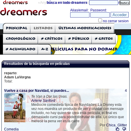
«Anything can happen and it probably will»
búsca en todo dreamers
directorio
THE DREAMERS
Principal
Listados
Últimas modificaciones
Críticas: Películas
Cronológico
# Críticos
# Público
# Gritos
# Acumulado
A-Z
Películas para no dormir
Resultados de la búsqueda en películas
reparto
:
Adam LaVorgna
Total:
Vuelve a casa por Navidad, si puedes...
4
Te Van a Dar las Uvas.
Arlene Sanford
Mediocre comedieta típica de Navidades. La Disney esta
vez nos muestra un producto de ver y olvidar con mensaje
incluido, no hay quien se crea esta película, el final es
demasiado cursi para poder disfrutar de ella. Lo único que
merece la pena ver es la carre
Por
Chica_Glitter
Comedia