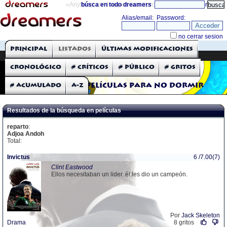
«Anything can happen and it probably will»
búsca en todo dreamers
directorio
THE DREAMERS
Principal
Listados
Últimas modificaciones
Críticas: Películas
Cronológico
# Críticos
# Público
# Gritos
# Acumulado
A-Z
Películas para no dormir
Resultados de la búsqueda en películas
reparto
:
Adjoa Andoh
Total:
Invictus
6 /7.00(7)
Clint Eastwood
Ellos necesitaban un lider. él les dio un campeón.
Por
Jack Skeleton
Drama
8 gritos