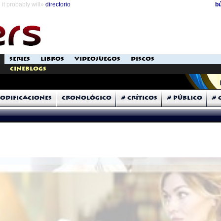
it probably will»
directorio
b
SERIES
LIBROS
VIDEOJUEGOS
DISCOS
Cineblogs
odificaciones
Cronológico
# Críticos
# Público
# 