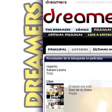
«Anything can happen and 
THE DREAMERS
CÓMICS
PELÍCULAS
Críticas: Películas
Cine a Gritos
Principal
Listados
Últimas m
Resultados de la búsqueda en películas
reparto
:
Adrian Lastra
Total:
Litus
El duelo era esto
Dani de la Orden
Flojita