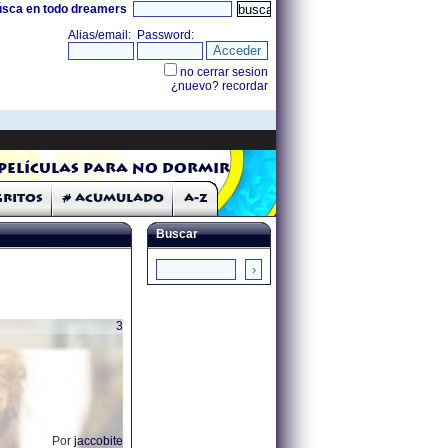
úsca en todo dreamers
Películas para no dormir
Gritos
# Acumulado
A-Z
Buscar
3
Por
jaccobite