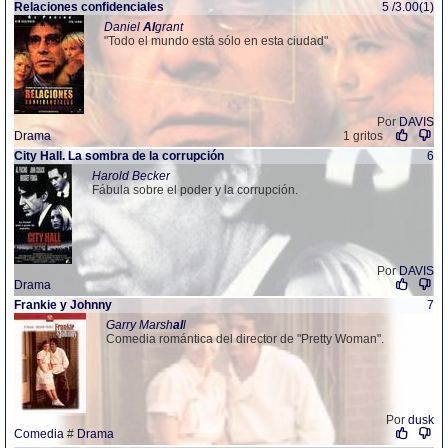
Relaciones confidenci
al
es
5 /3.00(1)
Daniel
Al
grant
"Todo el mundo está sólo en esta ciudad"
Por
DAVIS
Drama
1 gritos
City H
al
l. La sombra de la corrupción
6
Harold Becker
Fábula sobre el poder y la corrupción.
Por
DAVIS
Drama
Frankie y Johnny
7
Garry Marsh
al
l
Comedia romántica del director de "Pretty Woman".
Por
dusk
Comedia
#
Drama