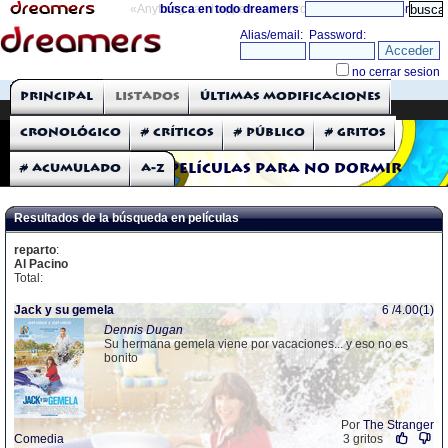
«Anything can happen and it probably will»
búsca en todo dreamers
directorio
THE DREAMERS
Principal
Listados
Últimas modificaciones
Críticas: Películas
Cronológico
# Críticos
# Público
# Gritos
# Acumulado
A-Z
Películas para no dormir
Resultados de la búsqueda en películas
reparto
:
Al Pacino
Total:
Jack y su gemela
6 /4.00(1)
Dennis Dugan
Su hermana gemela viene por vacaciones... y eso no es
bonito
Por
The Stranger
Comedia
3 gritos