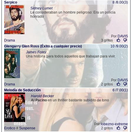
Serpico
8 /8.00(3)
Sidney Lumet
Le consideraban un hombre peligroso: Era un policia
honrado
Por
DAVIS
Drama
3 gritos
Glengarry Glen Ross (Éxito a cu
al
quier precio)
10 /9.00(2)
James Foley
Una historia para todos aquellos que trabajan para vivir.
Por
DAVIS
Drama
2 gritos
Melodía de Seducción
6 /7.00(1)
Harold Becker
Al
Pacino
en un thriller bastante subidito de tono
Por
lobezno-extreme
Erotico
#
Suspense
2 gritos