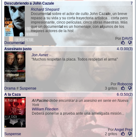
Descubriendo a John Caz
al
e
7
Richard Shepard
Document
al
sobre el actor de culto John Caz
al
e, un breve
repaso a su vida y su corta trayectoria artística... corta pero
impresionante, cinco películas, cinco obras maestras. Más
que un document
al
es un homenaje, con
al
gunos de los
mejores actores de la hist
Por
DAVIS
Document
al
Asesinato justo
4 /3.00(3)
Jon Avnet
"Muchos respetan la placa. Todos respetan el arma"
Por
Robocop
Drama
#
Suspense
3 gritos
A la Caza
6 /3.50(2)
Al
Pacino
debe encontrar a un asesino en serie en Nueva
York
William Friedkin
Deberá ponerse a prueba ante una arriesgada misión...
Por
Angel Prez
Suspense
2 gritos