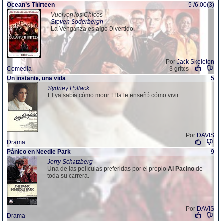
Ocean’s Thirteen
5 /6.00(3)
Vuelven los Chicos
Steven Soderbergh
La Venganza es
al
go Divertido.
Por
Jack Skeleton
Comedia
3 gritos
Un instante, una vida
5
Sydney Pollack
El ya sabía cómo morir. Ella le enseñó cómo vivir
Por
DAVIS
Drama
Pánico en Needle Park
9
Jerry Schatzberg
Una de las películas preferidas por el propio
Al
Pacino
de
toda su carrera.
Por
DAVIS
Drama