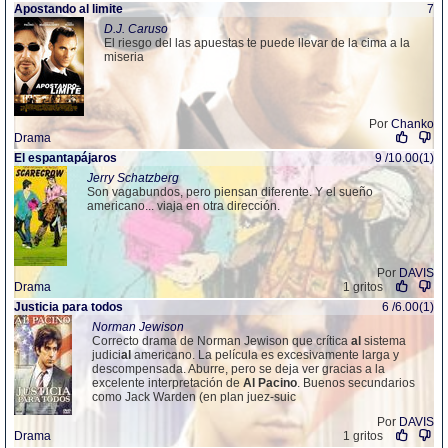
Apostando
al
limite
7
D.J. Caruso
El riesgo del las apuestas te puede llevar de la cima a la
miseria
Por
Chanko
Drama
El espantapájaros
9 /10.00(1)
Jerry Schatzberg
Son vagabundos, pero piensan diferente. Y el sueño
americano... viaja en otra dirección.
Por
DAVIS
Drama
1 gritos
Justicia para todos
6 /6.00(1)
Norman Jewison
Correcto drama de Norman Jewison que crítica
al
sistema
judici
al
americano. La película es excesivamente larga y
descompensada. Aburre, pero se deja ver gracias a la
excelente interpretación de
Al
Pacino
. Buenos secundarios
como Jack Warden (en plan juez-suic
Por
DAVIS
Drama
1 gritos