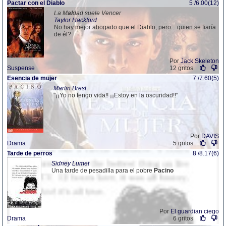
Pactar con el Diablo
5 /6.00(12)
La M
al
dad suele Vencer
Taylor Hackford
No hay mejor abogado que el Diablo, pero... quien se fiaría
de él?
Por
Jack Skeleton
Suspense
12 gritos
Esencia de mujer
7 /7.60(5)
Martin Brest
"¡¡Yo no tengo vida!! ¡¡Estoy en la oscuridad!!"
Por
DAVIS
Drama
5 gritos
Tarde de perros
8 /8.17(6)
Sidney Lumet
Una tarde de pesadilla para el pobre
Pacino
Por
El guardian ciego
Drama
6 gritos