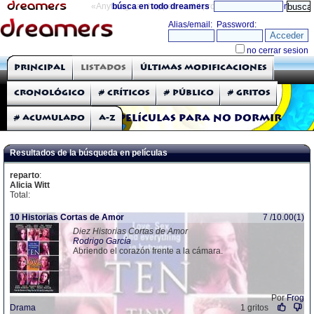
«Anything can happen and it probably will»
búsca en todo dreamers
directorio
THE DREAMERS
Principal
Listados
Últimas modificaciones
Críticas: Películas
Cronológico
# Críticos
# Público
# Gritos
# Acumulado
A-Z
Películas para no dormir
Resultados de la búsqueda en películas
reparto
:
Alicia Witt
Total:
10 Historias Cortas de Amor
7 /10.00(1)
Diez Historias Cortas de Amor
Rodrigo García
Abriendo el corazón frente a la cámara.
Por
Frog
Drama
1 gritos