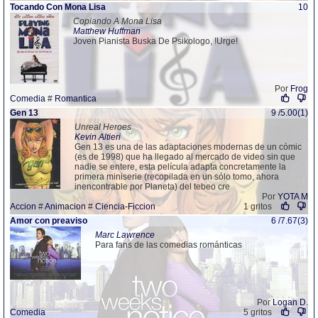
Tocando Con Mona Lisa
10
Copiando A Mona Lisa
Matthew Huffman
Joven Pianista Buska De Psikologo, !Urge!
Por
Frog
Comedia
#
Romantica
Gen 13
9 /5.00(1)
Unreal Heroes
Kevin Altieri
Gen 13 es una de las adaptaciones modernas de un cómic
(es de 1998) que ha llegado al mercado de video sin que
nadie se entere, esta película adapta concretamente la
primera miniserie (recopilada en un sólo tomo, ahora
inencontrable por Planeta) del tebeo cre
Por
YOTA M
Accion
#
Animacion
#
Ciencia-Ficcion
1 gritos
Amor con preaviso
6 /7.67(3)
Marc Lawrence
Para fans de las comedias románticas
Por
Logan D.
Comedia
5 gritos