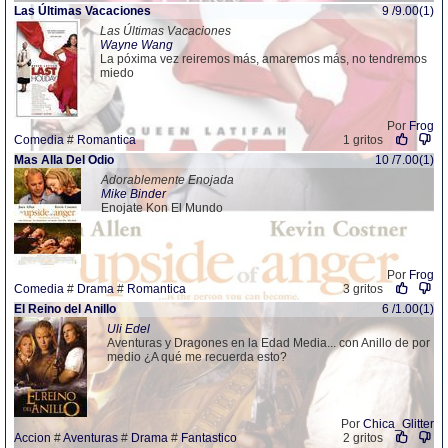
Las Últimas Vacaciones
9 /9.00(1)
Las Últimas Vacaciones
Wayne Wang
La póxima vez reiremos más, amaremos más, no tendremos
miedo
Por
Frog
Comedia
#
Romantica
1 gritos
Mas Alla Del Odio
10 /7.00(1)
Adorablemente Enojada
Mike Binder
Enojate Kon El Mundo
Por
Frog
Comedia
#
Drama
#
Romantica
3 gritos
El Reino del Anillo
6 /1.00(1)
Uli Edel
Aventuras y Dragones en la Edad Media... con Anillo de por
medio ¿A qué me recuerda esto?
Por
Chica_Glitter
Accion
#
Aventuras
#
Drama
#
Fantastico
2 gritos