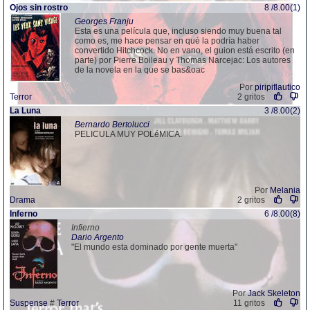
Ojos sin rostro
8 /8.00(1)
Georges Franju
Esta es una película que, incluso siendo muy buena tal
como es, me hace pensar en qué la podría haber
convertido Hitchcock. No en vano, el guion está escrito (en
parte) por Pierre Boileau y Thomas Narcejac: Los autores
de la novela en la que se bas&oac
Por
piripiflautico
Terror
2 gritos
La Luna
3 /8.00(2)
Bernardo Bertolucci
PELICULA MUY POLéMICA.
Por
Melania
Drama
2 gritos
Inferno
6 /8.00(8)
Infierno
Dario Argento
"El mundo esta dominado por gente muerta"
Por
Jack Skeleton
Suspense
#
Terror
11 gritos