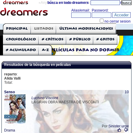
«Anything can happen and it probably will»
búsca en todo dreamers
directorio
THE DREAMERS
Principal
Listados
Últimas modificaciones
Críticas: Películas
Cronológico
# Críticos
# Público
# Gritos
# Acumulado
A-Z
Películas para no dormir
Resultados de la búsqueda en películas
reparto
:
Alida Valli
Total:
Senso
10
Luchino Visconti
LA GRAN OBRA MAESTRA DE VISCONTI
Por
Sinister urge
Drama