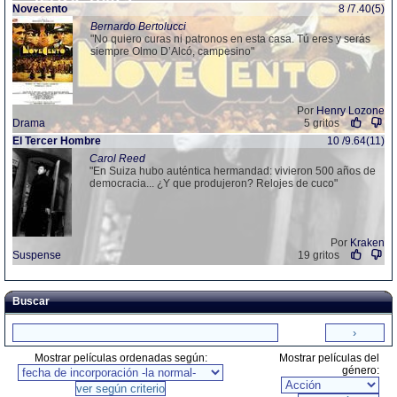
Novecento
8 /7.40(5)
Bernardo Bertolucci
"No quiero curas ni patronos en esta casa. Tú eres y serás
siempre Olmo D’Alcó, campesino"
Por
Henry Lozone
Drama
5 gritos
El Tercer Hombre
10 /9.64(11)
Carol Reed
"En Suiza hubo auténtica hermandad: vivieron 500 años de
democracia... ¿Y que produjeron? Relojes de cuco"
Por
Kraken
Suspense
19 gritos
Buscar
Mostrar películas ordenadas según:
Mostrar películas del
género: