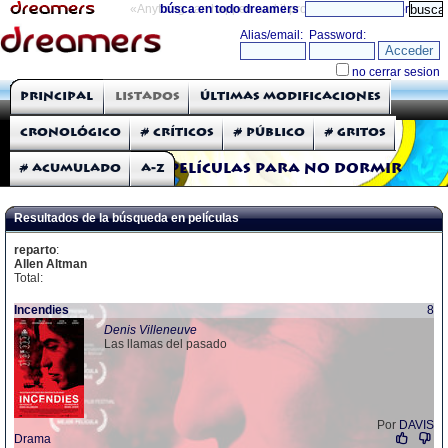
«Anything can happen and it probably will»
búsca en todo dreamers
directorio
THE DREAMERS
Principal
Listados
Últimas modificaciones
Críticas: Películas
Cronológico
# Críticos
# Público
# Gritos
# Acumulado
A-Z
Películas para no dormir
Resultados de la búsqueda en películas
reparto
:
Allen Altman
Total:
Incendies
8
Denis Villeneuve
Las llamas del pasado
Por
DAVIS
Drama