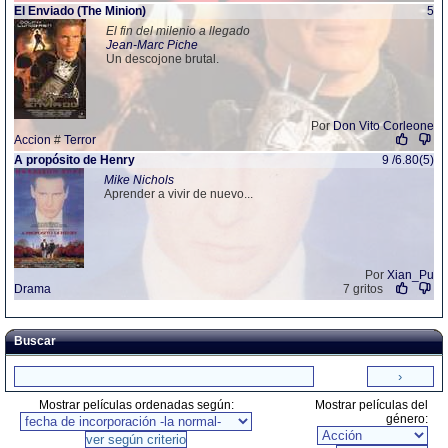
El Enviado (The Minion)
5
El fin del milenio a llegado
Jean-Marc Piche
Un descojone brutal.
Por
Don Vito Corleone
Accion
#
Terror
A propósito de Henry
9 /6.80(5)
Mike Nichols
Aprender a vivir de nuevo...
Por
Xian_Pu
Drama
7 gritos
Buscar
Mostrar películas ordenadas según:
Mostrar películas del
género: