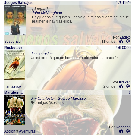
Juegos Salvajes
4 /7.11(9)
¿Juegas?
John McNaughton
Hay juegos que gustan... hasta que te das cuenta de lo que
realmente hay tras ellos.
Por
Zadiko
Suspense
11 gritos
Rocketeer
7 /6.00(2)
Joe Johnston
Usted creerá que un hombre puede volar... a reacción
Por
Kraken
Fantastico
2 gritos
Marabunta
6
Jim Charleston, George Manasse
!Hormigas Asesinas¡
Por
Robocop
Accion
#
Aventuras