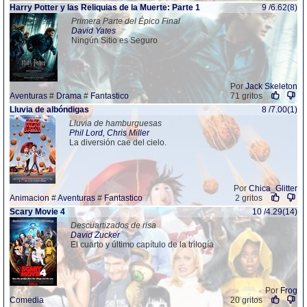
Harry Potter y las Reliquias de la Muerte: Parte 1
9 /6.62(8)
Primera Parte del Épico Final
David Yates
Ningún Sitio es Seguro
Por
Jack Skeleton
Aventuras
#
Drama
#
Fantastico
71 gritos
Lluvia de albóndigas
8 /7.00(1)
Lluvia de hamburguesas
Phil Lord, Chris Miller
La diversión cae del cielo.
Por
Chica_Glitter
Animacion
#
Aventuras
#
Fantastico
2 gritos
Scary Movie 4
10 /4.29(14)
Descuartizados de risa
David Zucker
El cuarto y último capítulo de la trilogía
Por
Frog
Comedia
20 gritos