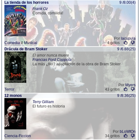
La tienda de los horrores
9 /8.00(4)
Frank Oz
Comida, comiiida!
Por
lacupula
Comedia
#
Musical
4 gritos
Drácula de Bram Stoker
9 /6.88(25)
El amor nunca muere
Francias Ford Coppola
La más ¿fiel? adaptación de la obra de Bram Stoker
Por
Myers
Terror
43 gritos
12 monos
9 /8.36(25)
Terry Gilliam
El futuro es historia
Por
bLoWtOn
Ciencia-Ficcion
34 gritos