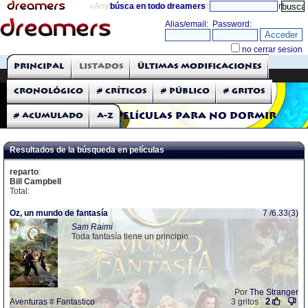
«Anything can happen and it probably will»
búsca en todo dreamers
directorio
THE DREAMERS
Principal
Listados
Últimas modificaciones
Críticas: Películas
Cronológico
# Críticos
# Público
# Gritos
# Acumulado
A-Z
Películas para no dormir
Resultados de la búsqueda en películas
reparto
:
Bill Campbell
Total:
Oz, un mundo de fantasía
7 /6.33(3)
Sam Raimi
Toda fantasía tiene un principio
Por
The Stranger
2
Aventuras
#
Fantastico
3 gritos