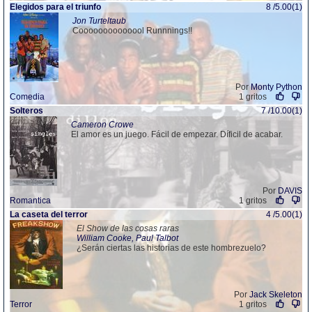
Elegidos para el triunfo
8 /5.00(1)
Jon Turteltaub
Coooooooooooool Runnnings!!
Por
Monty Python
Comedia
1 gritos
Solteros
7 /10.00(1)
Cameron Crowe
El amor es un juego. Fácil de empezar. Díficil de acabar.
Por
DAVIS
Romantica
1 gritos
La caseta del terror
4 /5.00(1)
El Show de las cosas raras
William Cooke, Paul Talbot
¿Serán ciertas las historias de este hombrezuelo?
Por
Jack Skeleton
Terror
1 gritos