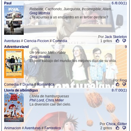
Paul
6 /8.00(1)
Rebelde, Cachondo, Juerguista, Incorregible, Alien...
Greg Mottola
¿Te apuntas a un encuentro en el tercer desfase?
Por
Jack Skeleton
Aventuras
#
Ciencia-Ficcion
#
Comedia
1 gritos
Adventureland
9
Un Verano Memorable
Greg Mottola
El peor trabajo del mundo, los mejores días de su vida.
Por
Frog
Comedia
#
Drama
#
Romantica
Lluvia de albóndigas
8 /7.00(1)
Lluvia de hamburguesas
Phil Lord, Chris Miller
La diversión cae del cielo.
Por
Chica_Glitter
Animacion
#
Aventuras
#
Fantastico
2 gritos