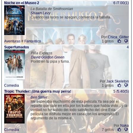
Noche en el Museo 2
6 /7.00(1)
La Batalla de Smithsonian
Shawn Levy
Cuando las luces se apagan, comienza la batalla.
Por
Chica_Glitter
Aventuras
#
Fantastico
1 gritos
Superfumados
4
Piña Express
David Gordon Green
Ponlo en tu pipa y fuma.
Por
Jack Skeleton
Comedia
1 gritos
Tropic Thunder: ¡Una guerra muy perra!
5 /5.40(5)
Ben Stiller
Me esperaba muchísimo de esta película.Ya sea por el
reparto que sale en ella,por los trailers que había visto...,y la
verdad no he salido del todo satisfecho del cine.Esta
película se disfruta mejor en casa con los amigos/as.El
argumento de la misma e
Por
Naka
Comedia
7 gritos