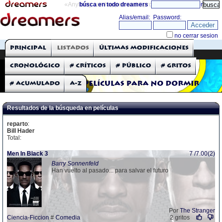
«Anything can happen and it probably will»
búsca en todo dreamers
directorio
THE DREAMERS
Principal
Listados
Últimas modificaciones
Críticas: Películas
Cronológico
# Críticos
# Público
# Gritos
# Acumulado
A-Z
Películas para no dormir
Resultados de la búsqueda en películas
reparto
:
Bill Hader
Total:
Men In Black 3
7 /7.00(2)
Barry Sonnenfeld
Han vuelto al pasado... para salvar el futuro
Por
The Stranger
Ciencia-Ficcion
#
Comedia
2 gritos