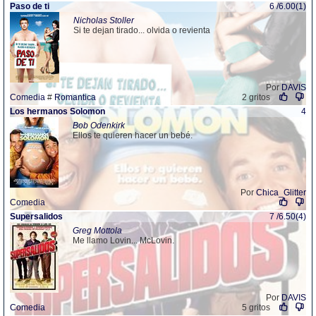
Paso de ti
6 /6.00(1)
Nicholas Stoller
Si te dejan tirado... olvida o revienta
Por
DAVIS
Comedia
#
Romantica
2 gritos
Los hermanos Solomon
4
Bob Odenkirk
Ellos te quieren hacer un bebé.
Por
Chica_Glitter
Comedia
Supersalidos
7 /6.50(4)
Greg Mottola
Me llamo Lovin... McLovin.
Por
DAVIS
Comedia
5 gritos