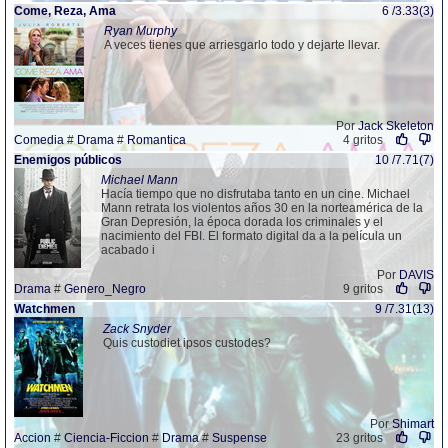
Come, Reza, Ama
6 /3.33(3)
Ryan Murphy
A veces tienes que arriesgarlo todo y dejarte llevar.
Por
Jack Skeleton
Comedia
#
Drama
#
Romantica
4 gritos
Enemigos públicos
10 /7.71(7)
Michael Mann
Hacía tiempo que no disfrutaba tanto en un cine. Michael
Mann retrata los violentos años 30 en la norteamérica de la
Gran Depresión, la época dorada los criminales y el
nacimiento del FBI. El formato digital da a la película un
acabado i
Por
DAVIS
Drama
#
Genero_Negro
9 gritos
Watchmen
9 /7.31(13)
Zack Snyder
Quis custodiet ipsos custodes?
Por
Shimart
Accion
#
Ciencia-Ficcion
#
Drama
#
Suspense
23 gritos