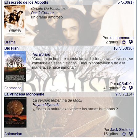
El secreto de los Abbotts
5 /5.00(1)
Circulo De Pasiones
Pat O’Connor
un drama amoroso
Por
trollhammaren
Drama
2 gritos
Big Fish
10 /8.53(36)
Tim Burton
"Cuando un hombre cuenta tantas historias, tantas veces, se
convierte en esas historias. Ellas lo sobreviven y de esa
manera, se hace inmortal"
Por
o0SuKi0o
Fantastico
41 gritos
La Princesa Mononoke
9 /8.71(14)
La versión femenina de Mogli
Hayao Miyazaki
¿ Podrá la naturaleza vencer las armas humanas ?
Por
Jack Skeleton
Animacion
15 gritos