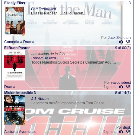
Ellas y Ellos
3
Bart Freundlich
Ellas lo Piensan. Ellos lo Hacen.
Por
Jack Skeleton
Comedia
#
Drama
El Buen Pastor
9 /6.00(3)
Los Inicios de la CIA
Robert De Niro
Todos Nuestros Sucios Secretos Comienzan Aquí....
Por
yayothebest
Drama
4 gritos
Misión Imposible 3
8 /6.14(7)
J.J. Abrams
La tercera misión imposible para Tom Cruise
Por
dusk
Accion
#
Aventuras
9 gritos