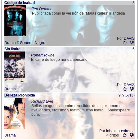
Código de lealtad
8
Ted Demme
Publicitada como la versión de "Malas calles" irlandesa
Por
DAVIS
Drama
#
Genero_Negro
Sin límite
6
Robert Towne
El carro de fuego norteamericano
Por
DAVIS
Drama
Belleza Prohibida
9 /7.67(3)
Richard Eyre
Bellas imágenes, hombres vestidos de mujer, amores,
rivalidades, erotismo y teatro, mucho teatro... Shakespeare
puro.
Por
lobezno-extreme
Drama
4 gritos