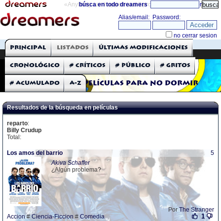
«Anything can happen and it probably will»
búsca en todo dreamers
directorio
THE DREAMERS
Principal
Listados
Últimas modificaciones
Críticas: Películas
Cronológico
# Críticos
# Público
# Gritos
# Acumulado
A-Z
Películas para no dormir
Resultados de la búsqueda en películas
reparto
:
Billy Crudup
Total:
Los amos del barrio
5
Akiva Schaffer
¿Algún problema?
Por
The Stranger
1
Accion
#
Ciencia-Ficcion
#
Comedia