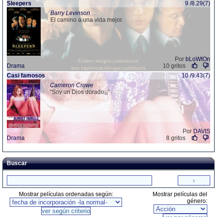
Sleepers
9 /8.29(7)
Barry Levinson
El camino a una vida mejor.
Por
bLoWtOn
Drama
10 gritos
Casi famosos
10 /9.43(7)
Cameron Crowe
"Soy un Dios dorado¡¡"
Por
DAVIS
Drama
8 gritos
Buscar
Mostrar películas ordenadas según:
Mostrar películas del
género: