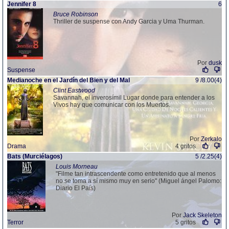
Jennifer 8
6
Bruce Robinson
Thriller de suspense con Andy Garcia y Uma Thurman.
Por
dusk
Suspense
Medianoche en el Jardín del Bien y del Mal
9 /8.00(4)
Clint Eastwood
Savannah, el inverosímil Lugar donde para entender a los
Vivos hay que comunicar con los Muertos.
Por
Zerkalo
Drama
4 gritos
Bats (Murciélagos)
5 /2.25(4)
Louis Morneau
"Filme tan intrascendente como entretenido que al menos
no se toma a sí mismo muy en serio" (Miguel ángel Palomo:
Diario El País)
Por
Jack Skeleton
Terror
5 gritos