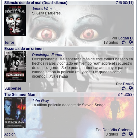
Silencio desde el mal (Dead silence)
7 /6.00(11)
James Wan
Si Gritas, Mueres.
Por
Logan D.
Terror
13 gritos
Escenas de un crimen
6
Dominique Forma
Decepcionante. Me esperaba más de este thriller basado en
hechos reales y contado en "tiempo real" sobre el secuestro
de un pez gordo. Se le podría haber sacado mayor partido,
cuando acaba la película (muy corta) te quedas como
dicendo... ¿ya est&aa
Por
DAVIS
Suspense
The Glimmer Man
3 /4.33(3)
John Gray
La ultima pelicula decente de Steven Seagal
Por
Don Vito Corleone
Accion
3 gritos