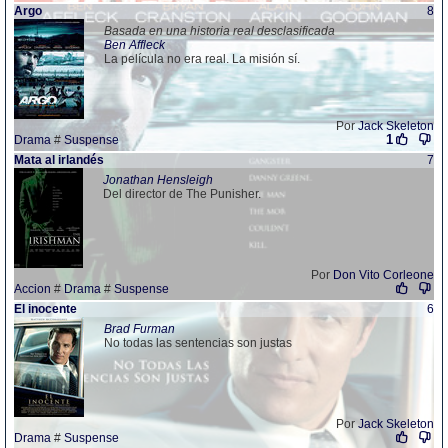
Argo
8
Basada en una historia real desclasificada
Ben Affleck
La película no era real. La misión sí.
Por
Jack Skeleton
1
Drama
#
Suspense
Mata al irlandés
7
Jonathan Hensleigh
Del director de The Punisher.
Por
Don Vito Corleone
Accion
#
Drama
#
Suspense
El inocente
6
Brad Furman
No todas las sentencias son justas
Por
Jack Skeleton
Drama
#
Suspense