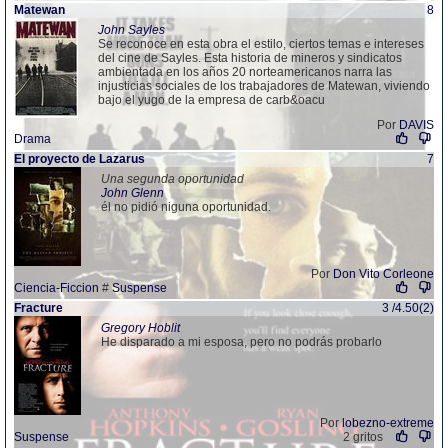
Matewan
8
John Sayles
Se reconoce en esta obra el estilo, ciertos temas e intereses
del cine de Sayles. Esta historia de mineros y sindicatos
ambientada en los años 20 norteamericanos narra las
injusticias sociales de los trabajadores de Matewan, viviendo
bajo el yugo de la empresa de carb&oacu
Por
DAVIS
Drama
El proyecto de Lazarus
7
Una segunda oportunidad
John Glenn
él no pidió niguna oportunidad.
Por
Don Vito Corleone
Ciencia-Ficcion
#
Suspense
Fracture
3 /4.50(2)
Gregory Hoblit
He disparado a mi esposa, pero no podrás probarlo
Por
lobezno-extreme
Suspense
2 gritos