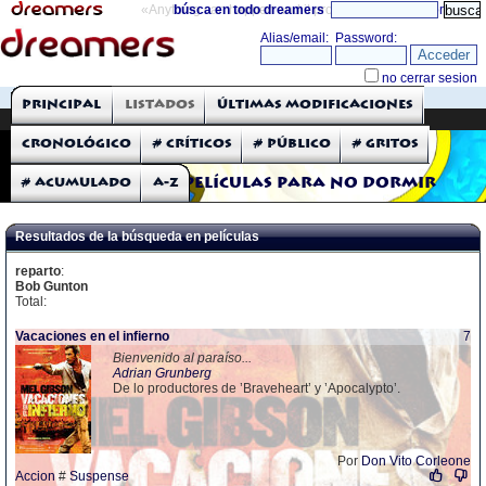
«Anything can happen and it probably will»
búsca en todo dreamers
directorio
THE DREAMERS
Principal
Listados
Últimas modificaciones
Críticas: Películas
Cronológico
# Críticos
# Público
# Gritos
# Acumulado
A-Z
Películas para no dormir
Resultados de la búsqueda en películas
reparto
:
Bob Gunton
Total:
Vacaciones en el infierno
7
Bienvenido al paraíso...
Adrian Grunberg
De lo productores de ’Braveheart’ y ’Apocalypto’.
Por
Don Vito Corleone
Accion
#
Suspense