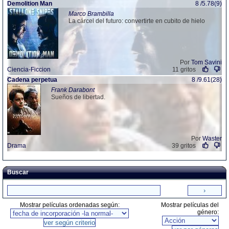
Demolition Man
8 /5.78(9)
Marco Brambilla
La cárcel del futuro: convertirte en cubito de hielo
Por
Tom Savini
Ciencia-Ficcion
11 gritos
Cadena perpetua
8 /9.61(28)
Frank Darabont
Sueños de libertad.
Por
Waster
Drama
39 gritos
Buscar
Mostrar películas ordenadas según:
Mostrar películas del
género: