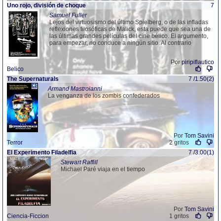
Uno rojo,
di
visión de choque
7
Samuel Fuller
Lejos del virtuosismo del último Spielberg, o de las infladas
reflexiones filosóficas de Malick, esta puede que sea una de
las últimas grandes películas del cine bélico. El argumento,
para empezar, no conduce a ningún sitio. Al contrario
Por
piripiflautico
Belico
The Supernaturals
7 /1.50(2)
Armand Mastroianni
La venganza de los zombis confederados
Por
Tom Savini
Terror
2 gritos
El Experimento Filadelfia
7 /3.00(1)
Stewart Raffill
Michael Paré viaja en el tiempo
Por
Tom Savini
Ciencia-Ficcion
1 gritos