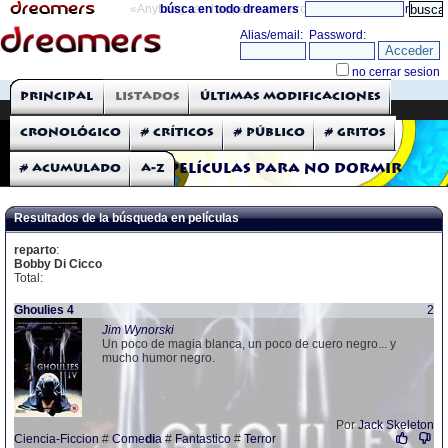
«Anything can happen and it probably will»
búsca en todo dreamers
directorio
THE DREAMERS
Principal
Listados
Últimas modificaciones
Críticas: Películas
Cronológico
# Críticos
# Público
# Gritos
# Acumulado
A-Z
Películas para no dormir
Resultados de la búsqueda en películas
reparto
:
Bobby Di Cicco
Total:
Ghoulies 4
2
Jim Wynorski
Un poco de magia blanca, un poco de cuero negro... y
mucho humor negro.
Por
Jack Skeleton
Ciencia-Ficcion
#
Come
di
a
#
Fantastico
#
Terror