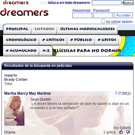
«Anything can happen and it probably will»
búsca en todo dreamers
directorio
THE DREAMERS
Principal
Listados
Últimas modificaciones
Críticas: Películas
Cronológico
# Críticos
# Público
# Gritos
# Acumulado
A-Z
Películas para no dormir
Resultados de la búsqueda en películas
reparto
:
Brady Corbet
Total:
Martha Marcy May Marlene
7 /7.00(1)
Sean Durkin
“¿A veces tienes la sensación de que no sabes si algo es un
recuerdo o si lo has soñado?”
Por
DAVIS
Drama
1 gritos