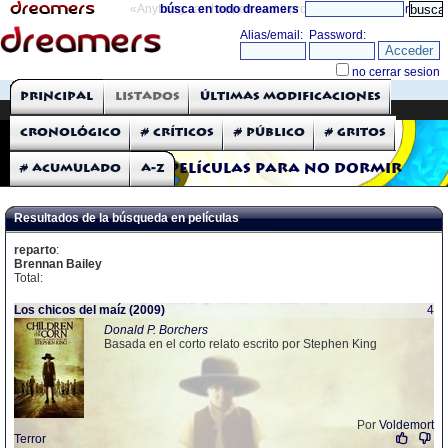
«Anything can happen and it probably will»
búsca en todo dreamers
directorio
THE DREAMERS
Principal
Listados
Últimas modificaciones
Críticas: Películas
Cronológico
# Críticos
# Público
# Gritos
# Acumulado
A-Z
Películas para no dormir
Resultados de la búsqueda en películas
reparto
:
Brennan Bailey
Total:
Los chicos del maíz (2009)
4
Donald P. Borchers
Basada en el corto relato escrito por Stephen King
Por
Voldemort
Terror