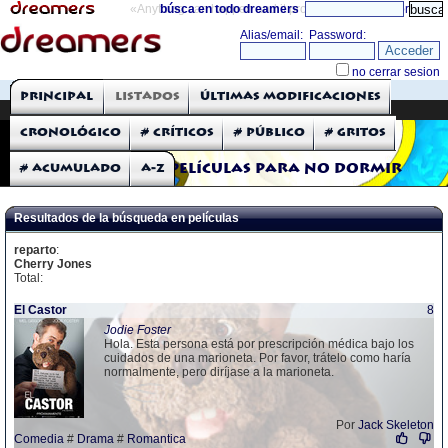
«Anything can happen and it probably will»
búsca en todo dreamers
directorio
THE DREAMERS
Principal
Listados
Últimas modificaciones
Críticas: Películas
Cronológico
# Críticos
# Público
# Gritos
# Acumulado
A-Z
Películas para no dormir
Resultados de la búsqueda en películas
reparto
:
Cherry Jones
Total:
El Castor
8
Jodie Foster
Hola. Esta persona está por prescripción médica bajo los
cuidados de una marioneta. Por favor, trátelo como haría
normalmente, pero diríjase a la marioneta.
Por
Jack Skeleton
Comedia
#
Drama
#
Romantica