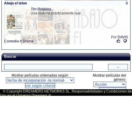
Abajo el telon
8
Tim Robbins
Una historia prácticamente real
Por
DAVIS
Comedia
#
Drama
Buscar
Mostrar películas ordenadas según:
Mostrar películas del
género:
© Copyright DREAMERS NETWORKS SL. Responsabilidades y Condiciones de
Uso en el Universo Dreamers ®