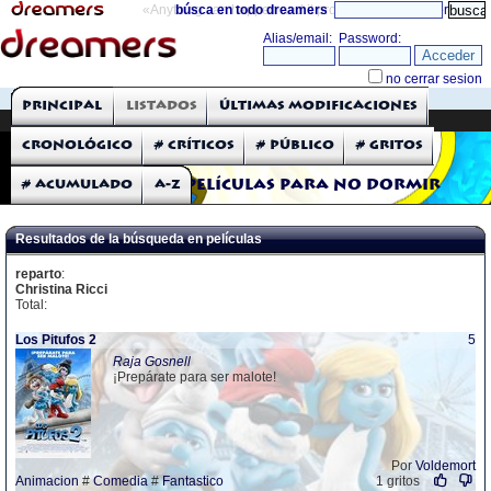
«Anything can happen and it probably will»
búsca en todo dreamers
directorio
THE DREAMERS
Principal
Listados
Últimas modificaciones
Críticas: Películas
Cronológico
# Críticos
# Público
# Gritos
# Acumulado
A-Z
Películas para no dormir
Resultados de la búsqueda en películas
reparto
:
Christina Ricci
Total:
Los Pitufos 2
5
Raja Gosnell
¡Prepárate para ser malote!
Por
Voldemort
Animacion
#
Comedia
#
Fantastico
1 gritos