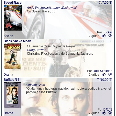
Speed Racer
7 /7.00(1)
Andy Wachowski, Larry Wachowski
Go Speed Racer, go!
Por
Fucker
Accion
2 gritos
Black Snake Moan
8
El Lamento de la Serpiente Negra
Craig Brewer
Christina
Ricci
esclava de Samuel L. Jackson.
Por
Jack Skeleton
Drama
2 gritos
Buffalo ’66
7 /10.00(2)
Vincent Gallo
"Ojalá nunca hubieras nacido... así hubiera podido ir a ver el
partido de los Buffalo"
Por
DAVIS
Drama
2 gritos