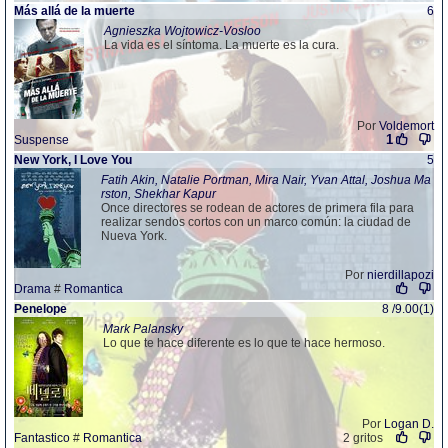
Más allá de la muerte
6
Agnieszka Wojtowicz-Vosloo
La vida es el síntoma. La muerte es la cura.
Por
Voldemort
1
Suspense
New York, I Love You
5
Fatih Akin, Natalie Portman, Mira Nair, Yvan Attal, Joshua Ma
rston, Shekhar Kapur
Once directores se rodean de actores de primera fila para
realizar sendos cortos con un marco común: la ciudad de
Nueva York.
Por
nierdillapozi
Drama
#
Romantica
Penelope
8 /9.00(1)
Mark Palansky
Lo que te hace diferente es lo que te hace hermoso.
Por
Logan D.
Fantastico
#
Romantica
2 gritos