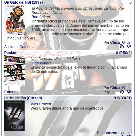
Un Gato del FBI (1997)
6
El Agente del FBI siempre esta arriesgando su Vida. Por
Suerte tiene Nueve.
Bob Spiers
Christina
Ricci
protagoniza este Remake de uno de los
grandes clásicos de la Disney del mismo nombre hecho en
1965, un clásico que me encantaría volver a revisar porque
la vi de pequeña y me encanto y ahora no la encuentro por
ningún sitio y era
Por
Chica_Glitter
Accion
#
Comedia
Pecker
8 /7.50(2)
Una Divertida Visión del Éxito
John Waters
El nunca sospecho que el éxito le llegaría con una cámara
de 35 milímetros
Por
Chica_Glitter
Comedia
3 gritos
La Maldición (Cursed)
8 /6.33(21)
Wes Craven
Wes Craven dirige ahora una de licántropos
Por
lobezno-extreme