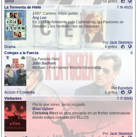
Terror
50 gritos
La Tormenta de Hielo
7 /9.40(5)
1997: Cannes: mejor guión
Ang Lee
En 1973 el Ambiente esta Cambiando, las Pasiones se
Desatan y los Sentimientos se Destapan.
Por
Jack Skeleton
Drama
6 gritos
Colegas a la Fuerza
6
La Parejita Feliz
John Badham
Michael J.Fox+James Woods=Graciosilla...
Por
Funebris
Accion
#
Comedia
1 gritos
Visitantes
7 /7.00(4)
Por lo que mires, serás juzgado.
Brian Gilbert
Christina
Ricci
sé vera envuelta en un thriller sobrenatular
donde estará rodeada por ELLOS.
Por
Jack Skeleton