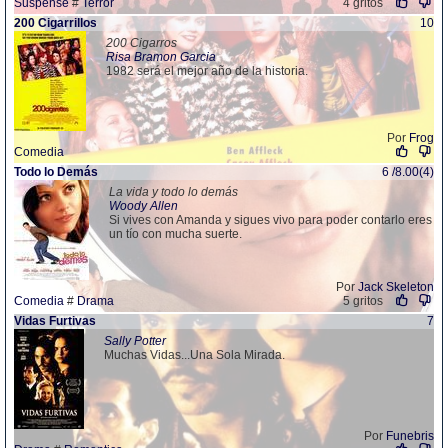
Suspense
#
Terror
4 gritos
200 Cigarrillos
10
200 Cigarros
Risa Bramon Garcia
1982 será el mejor año de la historia.
Por
Frog
Comedia
Todo lo Demás
6 /8.00(4)
La vida y todo lo demás
Woody Allen
Si vives con Amanda y sigues vivo para poder contarlo eres
un tío con mucha suerte.
Por
Jack Skeleton
Comedia
#
Drama
5 gritos
Vidas Furtivas
7
Sally Potter
Muchas Vidas...Una Sola Mirada.
Por
Funebris