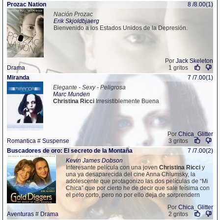
Prozac Nation
8 /8.00(1)
Nación Prozac
Erik Skjoldbjaerg
Bienvenido a los Estados Unidos de la Depresión.
Por
Jack Skeleton
Drama
1 gritos
Miranda
7 /7.00(1)
Elegante - Sexy - Peligrosa
Marc Munden
Christina
Ricci
Irresistiblemente Buena
Por
Chica_Glitter
Romantica
#
Suspense
3 gritos
Buscadores de oro: El secreto de la Montaña
7 /7.00(2)
Kevin James Dobson
Interesante película con una joven
Christina
Ricci
y
una ya desaparecida del cine Anna Chlumsky, la
adolescente que protagonizo las dos películas de “Mi
Chica” que por cierto he de decir que sale feísima con
el pelo corto, pero no por ello deja de sorprendern
Por
Chica_Glitter
Aventuras
#
Drama
2 gritos