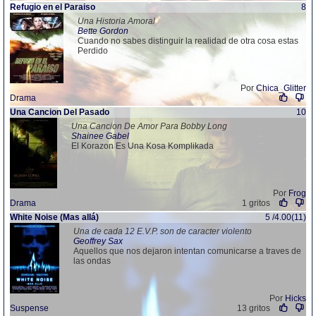
Refugio en el Paraiso
8
Una Historia Amoral
Bette Gordon
Cuando no sabes distinguir la realidad de otra cosa estas
Perdido
Por
Chica_Glitter
Drama
Una Cancion Del Pasado
10
Una Cancion De Amor Para Bobby Long
Shainee Gabel
El Korazon Es Una Kosa Komplikada
Por
Frog
Drama
1 gritos
White Noise (Mas allá)
5 /4.00(11)
Una de cada 12 E.V.P. son de caracter violento
Geoffrey Sax
Aquellos que nos dejaron intentan comunicarse a traves de
las ondas
Por
Hicks
Suspense
13 gritos