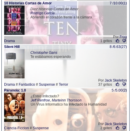
10 Historias Cortas de Amor
7 /10.00(1)
Diez Historias Cortas de Amor
Rodrigo García
Abriendo el corazón frente a la cámara.
Por
Frog
Drama
1 gritos
Silent Hill
8 /6.63(27)
Christophe Gans
Te estábamos esperando
Por
Jack Skeleton
Drama
#
Fantastico
#
Suspense
#
Terror
37 gritos
Paranoia: 1.0
5 /5.00(2)
¿Estas Infectado?
Jeff Renfroe, Marteinn Thorsson
Un Virus Informatico ha Infectado la Humanidad
Por
Jack Skeleton
Ciencia-Ficcion
#
Suspense
2 gritos