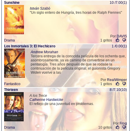
Sunshine
10 /7.00(1)
István Szabó
"Un siglo entero de Hungría, tres horas de Ralph Fiennes"
Por
DAVIS
Drama
1 gritos
Los Inmortales 3: El Hechicero
1 /0.00(1)
Andrew Morahan
Tercera entrega de la conocida película de los ochenta que,
asombrosamente, ya va camino de convertirse en un
pentalogía. Tres años después de que se rodase la
continuación de la película original, el guionista Gregory
Widen vuelve a las
Por
RealWimper
Fantastico
1 gritos
Thirteen
8 /7.10(10)
A los Trece
Catherine Hardwicke
El reflejo de una juventud en problemas.
Por
Frog
Drama
10 gritos