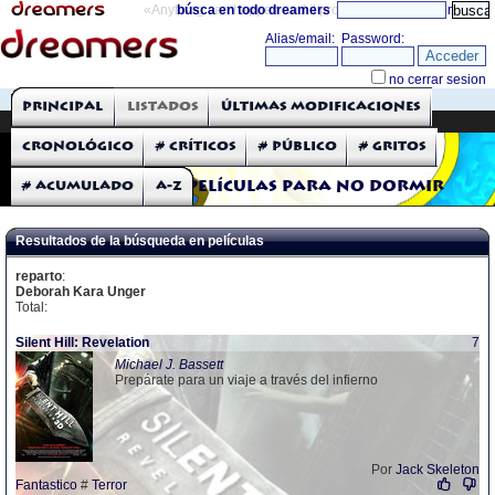
«Anything can happen and it probably will»
búsca en todo dreamers
directorio
THE DREAMERS
Principal
Listados
Últimas modificaciones
Críticas: Películas
Cronológico
# Críticos
# Público
# Gritos
# Acumulado
A-Z
Películas para no dormir
Resultados de la búsqueda en películas
reparto
:
Deborah Kara Unger
Total:
Silent Hill: Revelation
7
Michael J. Bassett
Prepárate para un viaje a través del infierno
Por
Jack Skeleton
Fantastico
#
Terror