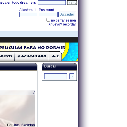
úsca en todo dreamers
Películas para no dormir
Gritos
# Acumulado
A-Z
Buscar
7
Por
Jack Skeleton