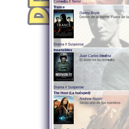
Com
ed
ia
#
Terror
Trance
Danny Boyle
Dentro de la mente. Fuera de la 
Drama
#
Suspense
Insensibles
Juan Carlos M
ed
ina
El dolor es su rem
ed
io
Drama
#
Suspense
The Host (La huésp
ed
)
Andrew Niccol
Serás uno de los nuestros