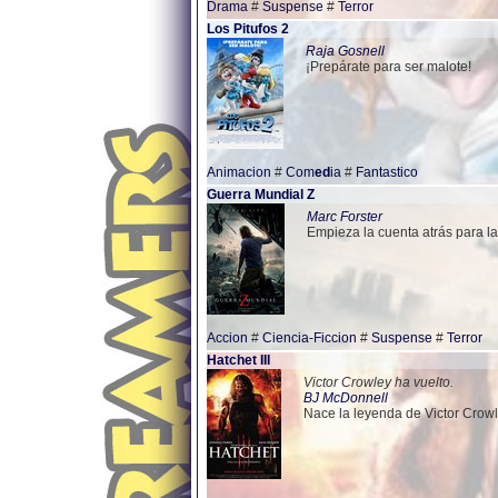
Drama
#
Suspense
#
Terror
Los Pitufos 2
Raja Gosnell
¡Prepárate para ser malote!
Animacion
#
Com
ed
ia
#
Fantastico
Guerra Mundial Z
Marc Forster
Empieza la cuenta atrás para la
Accion
#
Ciencia-Ficcion
#
Suspense
#
Terror
Hatchet III
Victor Crowley ha vuelto.
BJ McDonnell
Nace la leyenda de Victor Crowl