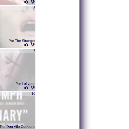
8
Por
The Stranger
7
Por
Lollypop
10
Por
Don Vito Corleone