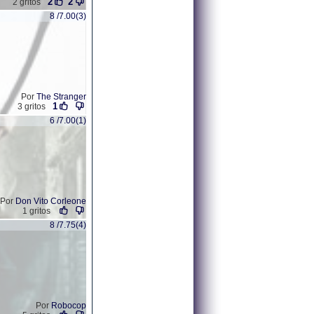
2
2
2 gritos
8 /7.00(3)
Por
The Stranger
1
3 gritos
6 /7.00(1)
Por
Don Vito Corleone
1 gritos
8 /7.75(4)
Por
Robocop