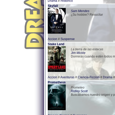
Drama
#
Historico
Skyfall
Sam Mendes
¿Su hobbie? Resucitar
Accion
#
Suspense
Stake Land
La tierra de las estacas
Jim Mickle
Dormirás cuando estén todos m
Accion
#
Aventuras
#
Ciencia-Ficcion
#
Drama
Prometheus
Prometeo
Ridley Scott
Buscábamos nuestro origen y p