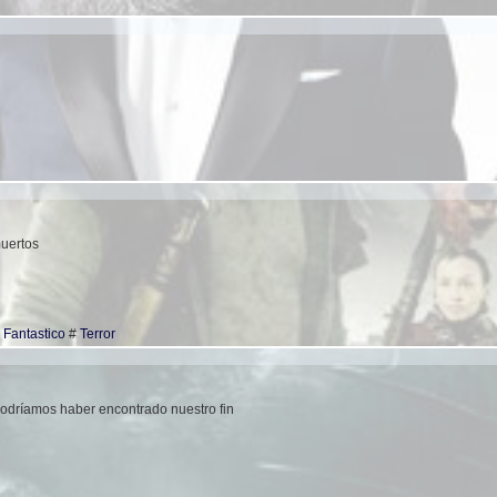
uertos
#
Fantastico
#
Terror
odríamos haber encontrado nuestro fin