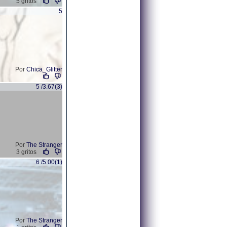
5 gritos
5
Por
Chica_Glitter
5 /3.67(3)
Por
The Stranger
3 gritos
6 /5.00(1)
Por
The Stranger