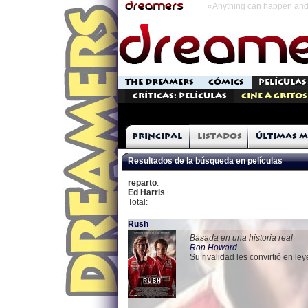
«Anything can happen and 
THE DREAMERS
CÓMICS
PELÍCULAS
Críticas: Películas
Cine a Gritos
Principal
Listados
Últimas m
Resultados de la búsqueda en películas
reparto
:
Ed Harris
Total:
Rush
Basada en una historia real
Ron Howard
Su rivalidad les convirtió en le