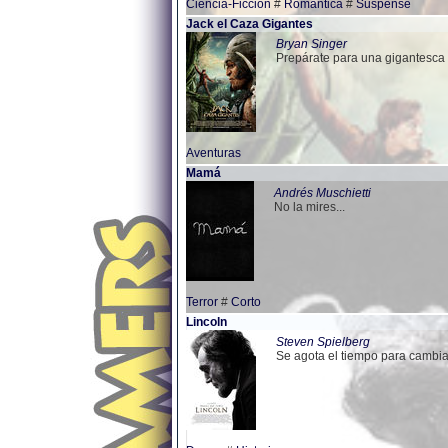
Ciencia-Ficcion
#
Romantica
#
Suspense
Jack el Caza Gigantes
Bryan Singer
Prepárate para una gigantesca
Aventuras
Mamá
Andrés Muschietti
No la mires...
Terror
#
Corto
Lincoln
Steven Spielberg
Se agota el tiempo para cambiar