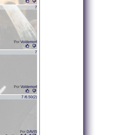
7
Por
Voldemort
7
Por
Voldemort
7 /6.50(2)
Por
DAVIS