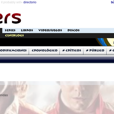
it probably will»
directorio
b
SERIES
LIBROS
VIDEOJUEGOS
DISCOS
Cineblogs
odificaciones
Cronológico
# Críticos
# Público
# 
yendas