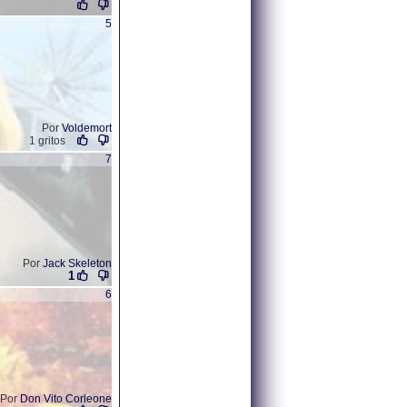
5
Por
Voldemort
1 gritos
7
Por
Jack Skeleton
1
6
Por
Don Vito Corleone