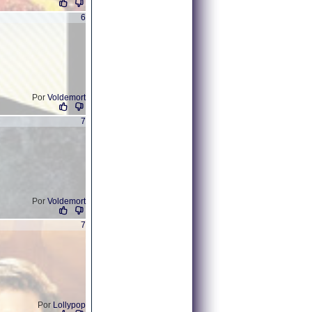
6
Por
Voldemort
7
Por
Voldemort
7
Por
Lollypop