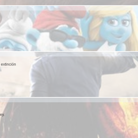
 extinción
ey.