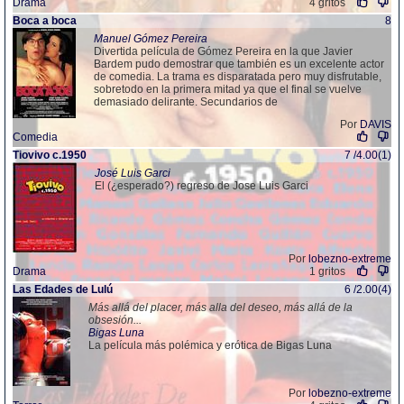
Drama
4 gritos
Boca a boca
8
Manuel Gómez Pereira
Divertida película de Gómez Pereira en la que Javier
Bardem pudo demostrar que también es un excelente actor
de comedia. La trama es disparatada pero muy disfrutable,
sobretodo en la primera mitad ya que el final se vuelve
demasiado delirante. Secundarios de
Por
DAVIS
Comedia
Tiovivo c.1950
7 /4.00(1)
José Luis Garci
El (¿esperado?) regreso de Jose Luis Garci
Por
lobezno-extreme
Drama
1 gritos
Las Edades de Lulú
6 /2.00(4)
Más allá del placer, más alla del deseo, más allá de la
obsesión...
Bigas Luna
La película más polémica y erótica de Bigas Luna
Por
lobezno-extreme