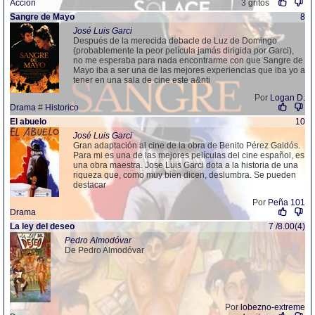
Accion
3 gritos
Sangre de Mayo
8
José Luis Garci
Después de la merecida debacle de Luz de Domingo
(probablemente la peor película jamás dirigida por Garci),
no me esperaba para nada encontrarme con que Sangre de
Mayo iba a ser una de las mejores experiencias que iba yo a
tener en una sala de cine este a&nti
Por
Logan D.
Drama
#
Historico
El abuelo
10
José Luis Garci
Gran adaptación al cine de la obra de Benito Pérez Galdós.
Para mi es una de las mejores películas del cine español, es
una obra maestra. Jose Luis Garci dota a la historia de una
riqueza que, como muy bien dicen, deslumbra. Se pueden
destacar
Por
Peña 101
Drama
La ley del deseo
7 /8.00(4)
Pedro Almodóvar
De Pedro Almodóvar
Por
lobezno-extreme