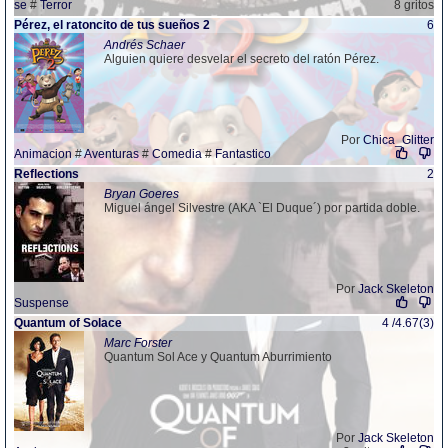
se
#
Terror
8 gritos
Pérez, el ratoncito de tus sueños 2
6
Andrés Schaer
Alguien quiere desvelar el secreto del ratón Pérez.
Por
Chica_Glitter
Animacion
#
Aventuras
#
Comedia
#
Fantastico
Reflections
2
Bryan Goeres
Miguel ángel Silvestre (AKA `El Duque´) por partida doble.
Por
Jack Skeleton
Suspense
Quantum of Solace
4 /4.67(3)
Marc Forster
Quantum Sol Ace y Quantum Aburrimiento
Por
Jack Skeleton