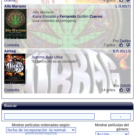
Drama
4 gritos
Año Mariano
1 /3.00(7)
Año Mariano
Karra Elejalde y
Fernando
Guillén
Cuervo
.
Una comedia alucinógena.
Por
Zadiko
Comedia
7 gritos
Airbag
8 /5.85(13)
Juanma Bajo Ulloa
"El concepto es el concepto"
Por
DAVIS
Comedia
14 gritos
Buscar
Mostrar películas ordenadas según:
Mostrar películas del
género: