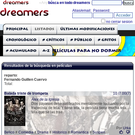
«Anything can happen and it probably will»
búsca en todo dreamers
directorio
THE DREAMERS
Principal
Listados
Últimas modificaciones
Críticas: Películas
Cronológico
# Críticos
# Público
# Gritos
# Acumulado
A-Z
Películas para no dormir
Resultados de la búsqueda en películas
reparto
:
Fernando Guillen Cuervo
Total:
Balada triste de trompeta
10 /7.00(7)
Álex de la Iglesia
Dos payasos desequilibrados mentalmente luchando por la
trapecista de tela. Y tiene tela, la pelicula tiene mucha tela...
tela que se las trae.
Por
Urka
Belico
#
Comedia
#
Drama
#
Historico
#
Romantica
#
Suspen