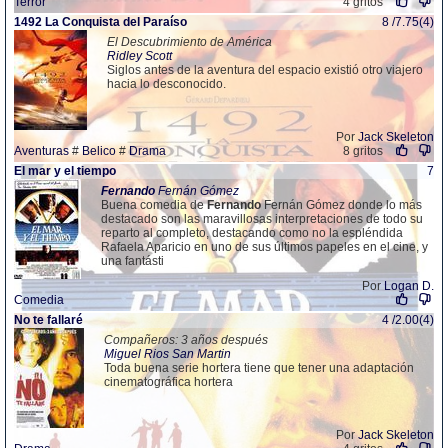
Terror
4 gritos
1492 La Conquista del Paraíso
8 /7.75(4)
El Descubrimiento de América
Ridley Scott
Siglos antes de la aventura del espacio existió otro viajero
hacia lo desconocido.
Por
Jack Skeleton
Aventuras
#
Belico
#
Drama
8 gritos
El mar y el tiempo
7
Fernando
Fernán Gómez
Buena comedia de
Fernando
Fernán Gómez donde lo más
destacado son las maravillosas interpretaciones de todo su
reparto al completo, destacando como no la espléndida
Rafaela Aparicio en uno de sus últimos papeles en el cine, y
una fantásti
Por
Logan D.
Comedia
No te fallaré
4 /2.00(4)
Compañeros: 3 años después
Miguel Rios San Martin
Toda buena serie hortera tiene que tener una adaptación
cinematográfica hortera
Por
Jack Skeleton