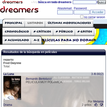
«Anything can happen and it probably will»
búsca en todo dreamers
directorio
THE DREAMERS
Principal
Listados
Últimas modificaciones
Críticas: Películas
Cronológico
# Críticos
# Público
# Gritos
# Acumulado
A-Z
Películas para no dormir
Resultados de la búsqueda en películas
reparto
:
Fred Gwynne
Total:
La Luna
3 /8.00(2)
Bernardo Bertolucci
PELICULA MUY POLéMICA.
Por
Melania
Drama
2 gritos