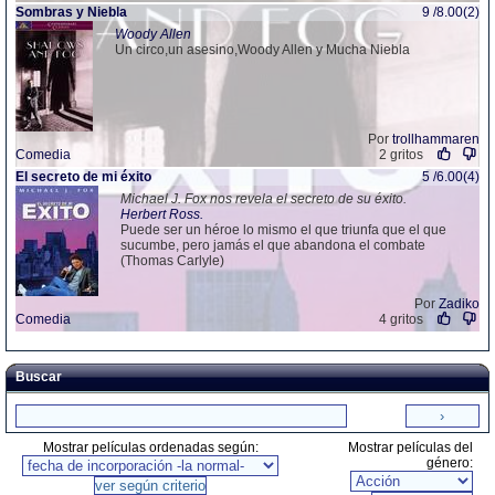
Sombras y Niebla
9 /8.00(2)
Woody Allen
Un circo,un asesino,Woody Allen y Mucha Niebla
Por
trollhammaren
Comedia
2 gritos
El secreto de mi éxito
5 /6.00(4)
Michael J. Fox nos revela el secreto de su éxito.
Herbert Ross.
Puede ser un héroe lo mismo el que triunfa que el que
sucumbe, pero jamás el que abandona el combate
(Thomas Carlyle)
Por
Zadiko
Comedia
4 gritos
Buscar
Mostrar películas ordenadas según:
Mostrar películas del
género: