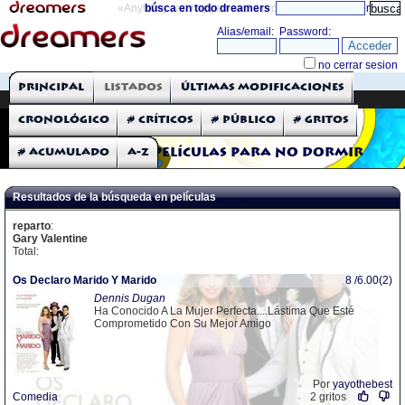
«Anything can happen and it probably will»
búsca en todo dreamers
directorio
THE DREAMERS
Principal
Listados
Últimas modificaciones
Críticas: Películas
Cronológico
# Críticos
# Público
# Gritos
# Acumulado
A-Z
Películas para no dormir
Resultados de la búsqueda en películas
reparto
:
Gary Valentine
Total:
Os Declaro Marido Y Marido
8 /6.00(2)
Dennis Dugan
Ha Conocido A La Mujer Perfecta....Lástima Que Esté
Comprometido Con Su Mejor Amigo
Por
yayothebest
Comedia
2 gritos