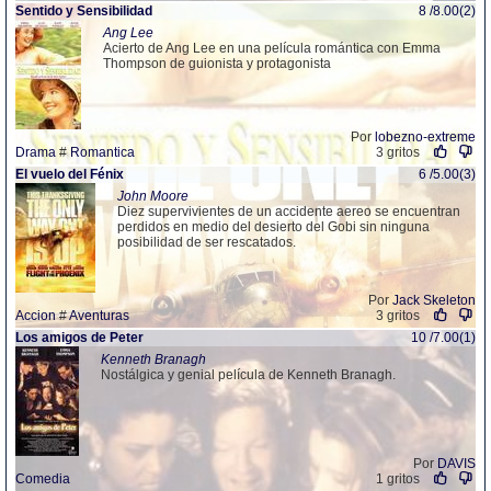
Sentido y Sensibilidad
8 /8.00(2)
Ang Lee
Acierto de Ang Lee en una película romántica con Emma
Thompson de guionista y protagonista
Por
lobezno-extreme
Drama
#
Romantica
3 gritos
El vuelo del Fénix
6 /5.00(3)
John Moore
Diez supervivientes de un accidente aereo se encuentran
perdidos en medio del desierto del Gobi sin ninguna
posibilidad de ser rescatados.
Por
Jack Skeleton
Accion
#
Aventuras
3 gritos
Los amigos de Peter
10 /7.00(1)
Kenneth Branagh
Nostálgica y genial película de Kenneth Branagh.
Por
DAVIS
Comedia
1 gritos