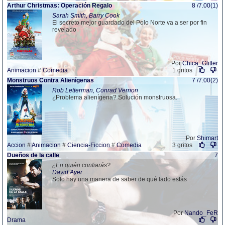
Arthur Christmas: Operación Regalo
8 /7.00(1)
Sarah Smith, Barry Cook
El secreto mejor guardado del Polo Norte va a ser por fin
revelado
Por
Chica_Glitter
Animacion
#
Comedia
1 gritos
Monstruos Contra Alienígenas
7 /7.00(2)
Rob Letterman, Conrad Vernon
¿Problema alienígena? Solución monstruosa.
Por
Shimart
Accion
#
Animacion
#
Ciencia-Ficcion
#
Comedia
3 gritos
Dueños de la calle
7
¿En quién confiarás?
David Ayer
Solo hay una manera de saber de qué lado estás
Por
Nando_FeR
Drama