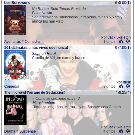
Los Borrowers
6 /5.00(1)
No Roban, Solo Toman Prestado
Peter Hewitt
Son precavidos, silenciosos, intrépidos, miden 6,5 cm y
nunca los han visto.
Por
Jack Skeleton
Aventuras
#
Comedia
1 gritos
101 dálmatas, ¡más vivos que nunca!
6 /7.00(1)
Stephen Herek
Cruella de Vill, en carne y hueso.
Por
dusk
Comedia
3 gritos
The in crowd (Verano de Seducción)
7 /8.25(4)
¿ Como se consigue entrar ?
Mary Lambert
Riqueza, engaños, Morbo.... y un Sospechoso Crimen
Por
Jack Skeleton
Drama
#
Suspense
4 gritos