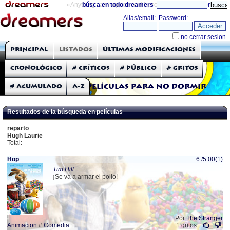
«Anything can happen and it probably will»
búsca en todo dreamers
directorio
THE DREAMERS
Principal
Listados
Últimas modificaciones
Críticas: Películas
Cronológico
# Críticos
# Público
# Gritos
# Acumulado
A-Z
Películas para no dormir
Resultados de la búsqueda en películas
reparto
:
Hugh Laurie
Total:
Hop
6 /5.00(1)
Tim Hill
¡Se va a armar el pollo!
Por
The Stranger
Animacion
#
Comedia
1 gritos