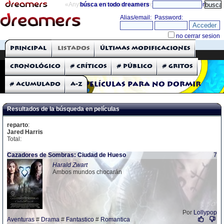
«Anything can happen and it probably will»
búsca en todo dreamers
directorio
THE DREAMERS
Principal
Listados
Últimas modificaciones
Críticas: Películas
Cronológico
# Críticos
# Público
# Gritos
# Acumulado
A-Z
Películas para no dormir
Resultados de la búsqueda en películas
reparto
:
Jared Harris
Total:
Cazadores de Sombras: Ciudad de Hueso
7
Harald Zwart
Ambos mundos chocarán
Por
Lollypop
Aventuras
#
Drama
#
Fantastico
#
Romantica