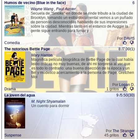
Humos de vecino (Blue in the face)
6
Wayne Wang , Paul Auster
Secuela de "Smoke" en donde se rinde tributo a la ciudad de
Brooklyn, tomando un estilo documental vemos a un puñado
de personas desconocidas hablando de sus impresiones
sobre la ciudad. Mientras tanto en el estanco de Auggie la
gente sigue entrando para fumar y
Por
DAVIS
Comedia
The notorious Bettie Page
8 /7.00(1)
Mary Harron
Magnifica película biográfica de Bettie Page de la cual había
leido criticas no muy buenas, de ahi mi sorpresa al ver que
es todo lo contrario: una buena disección de la época y un
fiel y modelico acercamiento a la persona de Page. Gretchen
Mol
Por
Logan D.
Drama
1 gritos
La joven del agua
9 /5.50(30)
M. Night Shyamalan
Un cuento para dormir
Por
The Stranger
Suspense
45 gritos