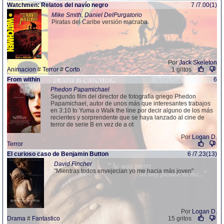
Watchmen: Relatos del navío negro
7 /7.00(1)
Mike Smith, Daniel DelPurgatorio
Piratas del Caribe versión macraba.
Por
Jack Skeleton
Animacion
#
Terror
#
Corto
1 gritos
From within
6
Phedon Papamichael
Segundo film del director de fotografía griego Phedon
Papamichael, autor de unos más que interesantes trabajos
en 3:10 to Yuma o Walk the line por decir alguno de los más
recientes y sorprendente que se haya lanzado al cine de
terror de serie B en vez de a ot
Por
Logan D.
Terror
El curioso caso de Benjamin Button
6 /7.23(13)
David Fincher
"Mientras todos envejecian yo me hacia más joven"
Por
Logan D.
Drama
#
Fantastico
15 gritos