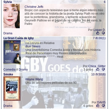
Sylvia
6
Christine Jeffs
Biopic con aspecto televisivo que si tiene algún interés más
allá de conocer la historia de la poeta Sylvia Plath no es otro
que la portentosa, grandisima, y brillante actuación de
Gwyneth Paltrow en el papel de su carrera. No en vano, la
Paltro
Por
Logan D.
Drama
La Gran Caída de Igby
7 /8.00(1)
La Locura es Relativa
Burr Steers
Una Divertidísima Comedia ácida y Mordaz, una Historia
Real de Personajes muy Reales interpretados
magistralmente. * * * * - Heat
Por
Chica_Glitter
Comedia
#
Drama
3 gritos
Smoke
10 /9.50(6)
Wayne Wang
Una de las mejores películas de los 90
Por
DAVIS
Drama
6 gritos