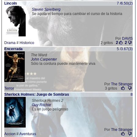
Lincoln
7 /6.50(2)
Steven Spielberg
Se agota el tiempo para cambiar el curso de la historia
Por
DAVIS
2
2
Drama
#
Historico
2 gritos
Encerrada
5 /3.67(3)
The Ward
John Carpenter
Sólo la cordura puede mantenerte viva
Por
The Stranger
Terror
3 gritos
Sherlock Holmes: Juego de Sombras
8
Sherlock Holmes 2
Guy Ritchie
Es un juego peligroso
Por
The Stranger
Accion
#
Aventuras