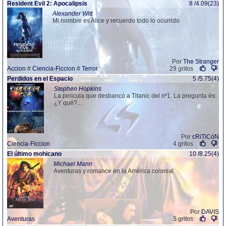
Resident Evil 2: Apocalipsis
8 /4.09(23)
Alexander Witt
Mi nombre es Alice y recuerdo todo lo ocurrido
Por
The Stranger
Accion
#
Ciencia-Ficcion
#
Terror
29 gritos
Perdidos en el Espacio
5 /5.75(4)
Stephen Hopkins
La película que desbancó a Titanic del nº1. La pregunta és:
¿Y qué?...
Por
cRiTiCóN
Ciencia-Ficcion
4 gritos
El último mohicano
10 /8.25(4)
Michael Mann
Aventuras y romance en la América colonial
Por
DAVIS
Aventuras
5 gritos