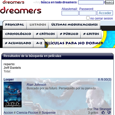
«Anything can happen and it probably will»
búsca en todo dreamers
directorio
THE DREAMERS
Principal
Listados
Últimas modificaciones
Críticas: Películas
Cronológico
# Críticos
# Público
# Gritos
# Acumulado
A-Z
Películas para no dormir
Resultados de la búsqueda en películas
reparto
:
Jeff Daniels
Total:
Looper
8 /9.00(3)
Rian Johnson
Buscado por su futuro. Perseguido por su pasado
Por
The Stranger
Accion
#
Ciencia-Ficcion
#
Suspense
3 gritos