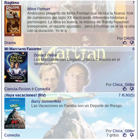
Ragtime
7
Milos Forman
Ambicioso proyecto de Milos Forman que recrea la Nueva York
de comienzos del siglo XX mezlcando diferentes historias y
personajes. La idea es buena, la música de Randy Newman
inmejorable, el reparto ajustado... pero a Forman se le va la olla
con la duración. Yo le q
Por
DAVIS
Drama
Mi Marciano Favorito
6
Donald Petrie
Los Marcianos han Llegado. ¡Habrá Cambios en el
Vecindario!
Por
Chica_Glitter
Ciencia-Ficcion
#
Comedia
¡Vaya vacaciones! (RV)
7 /6.80(5)
Barry Sonnenfeld
Las Vacaciones en Familia son un Deporte de Riesgo.
Por
Chica_Glitter
Comedia
7 gritos