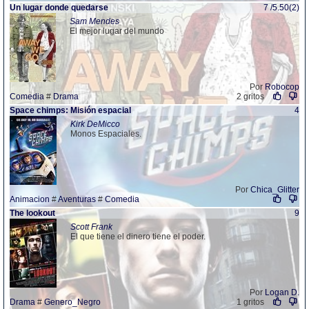
Un lugar donde quedarse
7 /5.50(2)
Sam Mendes
El mejor lugar del mundo
Por
Robocop
Comedia
#
Drama
2 gritos
Space chimps: Misión espacial
4
Kirk DeMicco
Monos Espaciales.
Por
Chica_Glitter
Animacion
#
Aventuras
#
Comedia
The lookout
9
Scott Frank
El que tiene el dinero tiene el poder.
Por
Logan D.
Drama
#
Genero_Negro
1 gritos