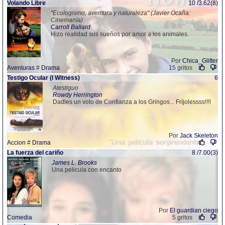
Volando Libre
10 /3.62(8)
"Ecologismo, aventura y naturaleza" (Javier Ocaña:
Cinemanía)
Carroll Ballard
Hizo realidad sus sueños por amor a los animales.
Por
Chica_Glitter
Aventuras
#
Drama
15 gritos
Testigo Ocular (I Witness)
6
Atestiguo
Rowdy Herrington
Dadles un voto de Confianza a los Gringos... Fríjolessss!!!!
Por
Jack Skeleton
Accion
#
Drama
La fuerza del cariño
8 /7.00(3)
James L. Brooks
Una pelicula con encanto
Por
El guardian ciego
Comedia
5 gritos