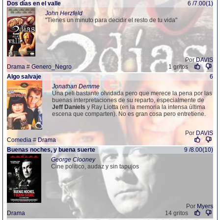
Dos días en el valle
6 /7.00(1)
John Herzfeld
"Tienes un minuto para decidir el resto de tu vida"
Por
DAVIS
Drama
#
Genero_Negro
1 gritos
Algo salvaje
6
Jonathan Demme
Una peli bastante olvidada pero que merece la pena por las
buenas interpretaciones de su reparto, especialmente de
Jeff
Daniels
y Ray Liotta (en la memoria la intensa última
escena que comparten). No es gran cosa pero entretiene.
Por
DAVIS
Comedia
#
Drama
Buenas noches, y buena suerte
9 /8.00(10)
George Clooney
Cine político, audaz y sin tapujos
Por
Myers
Drama
14 gritos