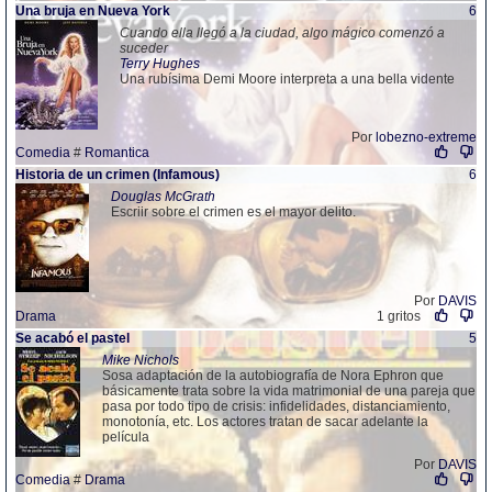
Una bruja en Nueva York
6
Cuando ella llegó a la ciudad, algo mágico comenzó a
suceder
Terry Hughes
Una rubísima Demi Moore interpreta a una bella vidente
Por
lobezno-extreme
Comedia
#
Romantica
Historia de un crimen (Infamous)
6
Douglas McGrath
Escriir sobre el crimen es el mayor delito.
Por
DAVIS
Drama
1 gritos
Se acabó el pastel
5
Mike Nichols
Sosa adaptación de la autobiografía de Nora Ephron que
básicamente trata sobre la vida matrimonial de una pareja que
pasa por todo tipo de crisis: infidelidades, distanciamiento,
monotonía, etc. Los actores tratan de sacar adelante la
película
Por
DAVIS
Comedia
#
Drama