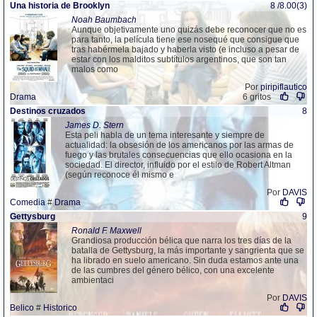
Una historia de Brooklyn
8 /8.00(3)
Noah Baumbach
Aunque objetivamente uno quizás debe reconocer que no es
para tanto, la película tiene ese nosequé que consigue que
tras habérmela bajado y haberla visto (e incluso a pesar de
estar con los malditos subtítulos argentinos, que son tan
malos como
Por
piripiflautico
Drama
6 gritos
Destinos cruzados
8
James D. Stern
Esta peli habla de un tema interesante y siempre de
actualidad: la obsesión de los americanos por las armas de
fuego y las brutales consecuencias que ello ocasiona en la
sociedad. El director, influido por el estilo de Robert Altman
(según reconoce él mismo e
Por
DAVIS
Comedia
#
Drama
Gettysburg
9
Ronald F. Maxwell
Grandiosa producción bélica que narra los tres días de la
batalla de Gettysburg, la más importante y sangrienta que se
ha librado en suelo americano. Sin duda estamos ante una
de las cumbres del género bélico, con una excelente
ambientaci
Por
DAVIS
Belico
#
Historico