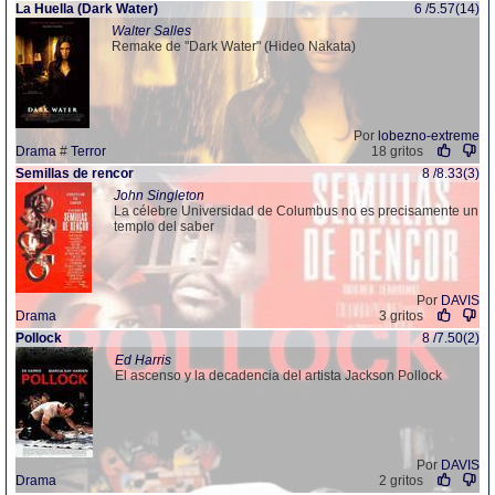
La Huella (Dark Water)
6 /5.57(14)
Walter Salles
Remake de "Dark Water" (Hideo Nakata)
Por
lobezno-extreme
Drama
#
Terror
18 gritos
Semillas de rencor
8 /8.33(3)
John Singleton
La célebre Universidad de Columbus no es precisamente un
templo del saber
Por
DAVIS
Drama
3 gritos
Pollock
8 /7.50(2)
Ed Harris
El ascenso y la decadencia del artista Jackson Pollock
Por
DAVIS
Drama
2 gritos