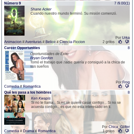
Número 9
7 /9.00(1)
Shane Acker
Cuando nuestro mundo terminó. Su misión comenzó.
Por
Urka
Animacion
#
Aventuras
#
Belico
#
Ciencia-Ficcion
2 gritos
Career Opportunities
8
Oportunidades de Éxito
Bryan Gordon
Tomó el trabajo que nadie quería y consiguió a la chica de
sus sueños
Por
Frog
Comedia
#
Romantica
Qué les pasa a los hombres
8
Ken Kwapis
Si no te llama... Si no se quiere casar contigo... Si no se
acuesta contigo... es que no esta interesado en ti.
Por
Chica_Glitter
Comedia
#
Drama
#
Romantica
1 gritos