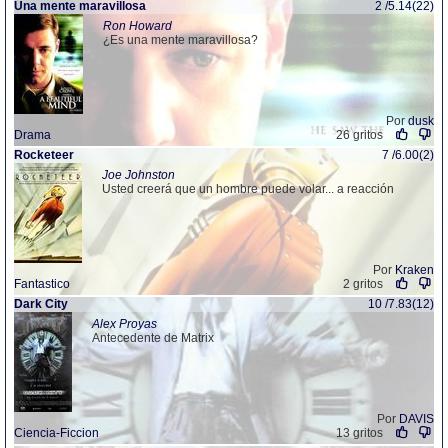
Una mente maravillosa
2 /5.14(22)
Ron Howard
¿Es una mente maravillosa?
Por
dusk
Drama
26 gritos
Rocketeer
7 /6.00(2)
Joe Johnston
Usted creerá que un hombre puede volar... a reacción
Por
Kraken
Fantastico
2 gritos
Dark City
10 /7.83(12)
Alex Proyas
Antecedente de Matrix
Por
DAVIS
Ciencia-Ficcion
13 gritos