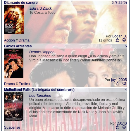
Diamante de sangre
6 /7.22(9)
Edward Zwick
Te Costará Todo.
Por
Logan D.
Accion
#
Drama
11 gritos
Labios ardientes
5
Dennis Hopper
Don Johnson no sabe a quien elegir ¿a la viciosa y ardiente
Virginia Madsen o la inocente y carnal
Jennifer
Connelly
?
Por
jayi_2005
Drama
#
Erotico
Mulholland Falls (La brigada del sombrero)
4
Lee Tamahori
Un buen elenco de actores desaprovechado en esta pésima
película de cine negro. Aburrida, previsible, tópica y mal
dirigida. A destacar la ridícula actuación de Melanie Griffith y
el histrionismo exacerbado de Nick Nolte y John Malkovich.
Mala.
Por
DAVIS
Suspense