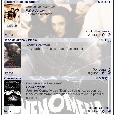
El secreto de los Abbotts
5 /5.00(1)
Circulo De Pasiones
Pat O’Connor
un drama amoroso
Por
trollhammaren
Drama
2 gritos
Casa de arena y niebla
7 /9.00(6)
Vadim Perelman
Hay sueños que no se pueden compartir
Por
Logan D.
Drama
8 gritos
Phenomena
8 /7.00(10)
Descubre lo sobrenatural.
Dario Argento
Jennifer
Connelly
y su "Don" de comunicarse con los
insectos intentarán averiguar el paradero de un peculiar
asesino.
Por
Jack Skeleton
Terror
10 gritos