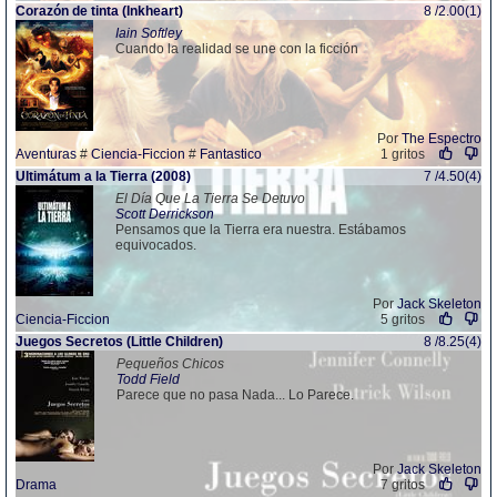
Corazón de tinta (Inkheart)
8 /2.00(1)
Iain Softley
Cuando la realidad se une con la ficción
Por
The Espectro
Aventuras
#
Ciencia-Ficcion
#
Fantastico
1 gritos
Ultimátum a la Tierra (2008)
7 /4.50(4)
El Día Que La Tierra Se Detuvo
Scott Derrickson
Pensamos que la Tierra era nuestra. Estábamos
equivocados.
Por
Jack Skeleton
Ciencia-Ficcion
5 gritos
Juegos Secretos (Little Children)
8 /8.25(4)
Pequeños Chicos
Todd Field
Parece que no pasa Nada... Lo Parece.
Por
Jack Skeleton
Drama
7 gritos