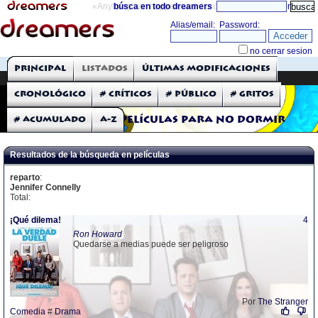
«Anything can happen and it probably will»
búsca en todo dreamers
directorio
THE DREAMERS
Principal
Listados
Últimas modificaciones
Críticas: Películas
Cronológico
# Críticos
# Público
# Gritos
# Acumulado
A-Z
Películas para no dormir
Resultados de la búsqueda en películas
reparto
:
Jennifer Connelly
Total:
¡Qué dilema!
4
Ron Howard
Quedarse a medias puede ser peligroso
Por
The Stranger
Comedia
#
Drama