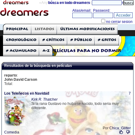
«Anything can happen and it probably will»
búsca en todo dreamers
directorio
THE DREAMERS
Principal
Listados
Últimas modificaciones
Críticas: Películas
Cronológico
# Críticos
# Público
# Gritos
# Acumulado
A-Z
Películas para no dormir
Resultados de la búsqueda en películas
reparto
:
John David Carson
Total:
Los Teleñecos en Navidad
7
Kirk R. Thatcher
Si la rana Gustavo no hubiese nacido, todo seria muy
diferente.
Por
Chica_Glitter
Comedia