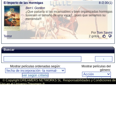
El Imperio de las Hormigas
8 /2.00(1)
Bert I. Gordon
¿Que pasaría si las incansables y bien organizadas hormigas
tuviesen el tamaño de una vaca?...pues que seriamos su
merienda!!!
Por
Tom Savini
Terror
2 gritos
Buscar
Mostrar películas ordenadas según:
Mostrar películas del
género:
© Copyright DREAMERS NETWORKS SL. Responsabilidades y Condiciones de
Uso en el Universo Dreamers ®