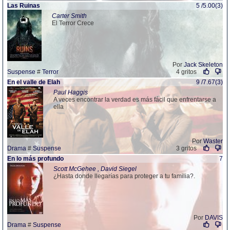
Las Ruinas
5 /5.00(3)
Carter Smith
El Terror Crece
Por
Jack Skeleton
Suspense
#
Terror
4 gritos
En el valle de Elah
9 /7.67(3)
Paul Haggis
A veces encontrar la verdad es más fácil que enfrentarse a
ella
Por
Waster
Drama
#
Suspense
3 gritos
En lo más profundo
7
Scott McGehee , David Siegel
¿Hasta donde llegarías para proteger a tu familia?.
Por
DAVIS
Drama
#
Suspense