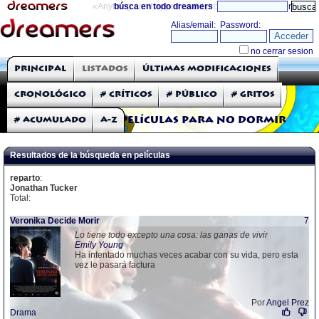
«Anything can happen and it probably will»
búsca en todo dreamers
directorio
THE DREAMERS
Principal
Listados
Últimas modificaciones
Críticas: Películas
Cronológico
# Críticos
# Público
# Gritos
# Acumulado
A-Z
Películas para no dormir
Resultados de la búsqueda en películas
reparto
:
Jonathan Tucker
Total:
Veronika Decide Morir
7
Lo tiene todo excepto una cosa: las ganas de vivir
Emily Young
Ha intentado muchas veces acabar con su vida, pero esta
vez le pasará factura
Por
Angel Prez
Drama