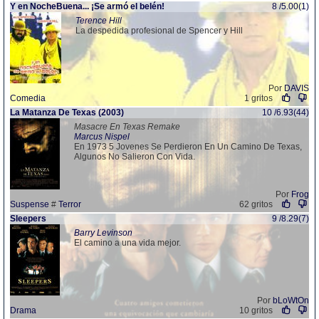
Y en NocheBuena... ¡Se armó el belén!
8 /5.00(1)
Terence Hill
La despedida profesional de Spencer y Hill
Por
DAVIS
Comedia
1 gritos
La Matanza De Texas (2003)
10 /6.93(44)
Masacre En Texas Remake
Marcus Nispel
En 1973 5 Jovenes Se Perdieron En Un Camino De Texas,
Algunos No Salieron Con Vida.
Por
Frog
Suspense
#
Terror
62 gritos
Sleepers
9 /8.29(7)
Barry Levinson
El camino a una vida mejor.
Por
bLoWtOn
Drama
10 gritos