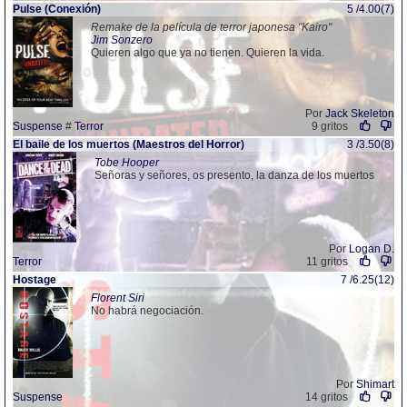
Pulse (Conexión)
5 /4.00(7)
Remake de la película de terror japonesa "Kairo"
Jim Sonzero
Quieren algo que ya no tienen. Quieren la vida.
Por
Jack Skeleton
Suspense
#
Terror
9 gritos
El baile de los muertos (Maestros del Horror)
3 /3.50(8)
Tobe Hooper
Señoras y señores, os presento, la danza de los muertos
Por
Logan D.
Terror
11 gritos
Hostage
7 /6.25(12)
Florent Siri
No habrá negociación.
Por
Shimart
Suspense
14 gritos