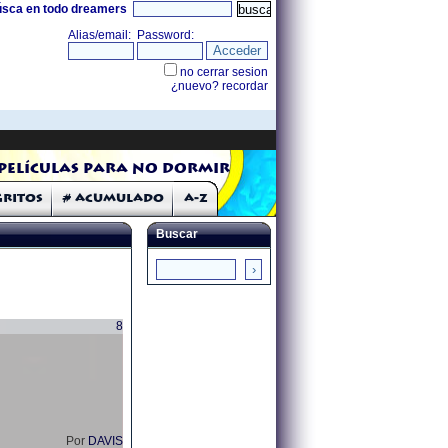
úsca en todo dreamers
Películas para no dormir
Gritos
# Acumulado
A-Z
Buscar
8
Por
DAVIS