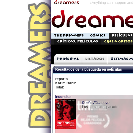
«Anything can happen and 
THE DREAMERS
CÓMICS
PELÍCULAS
Críticas: Películas
Cine a Gritos
Principal
Listados
Últimas m
Resultados de la búsqueda en películas
reparto
:
Karim Babin
Total:
Incendies
Denis Villeneuve
Las llamas del pasado