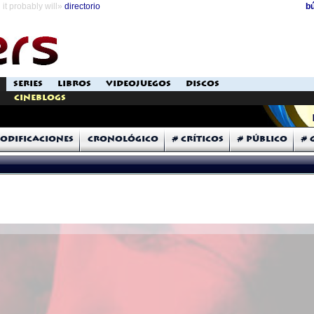
it probably will»
directorio
b
SERIES
LIBROS
VIDEOJUEGOS
DISCOS
Cineblogs
odificaciones
Cronológico
# Críticos
# Público
# 