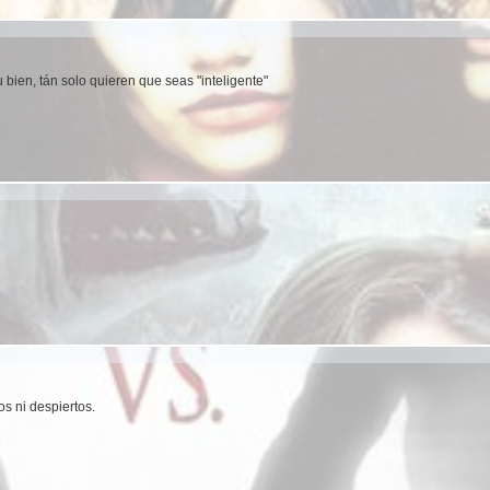
u bien, tán solo quieren que seas "inteligente"
s ni despiertos.