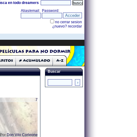
úsca en todo dreamers
Películas para no dormir
Gritos
# Acumulado
A-Z
Buscar
7
Por
Don Vito Corleone