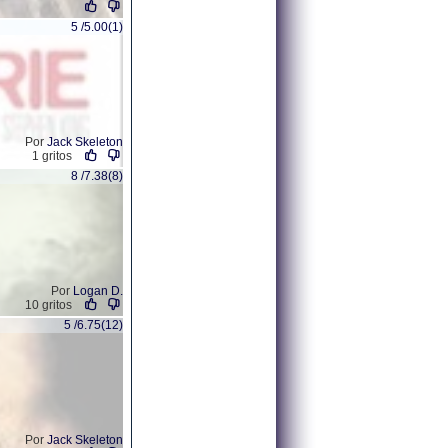
5 /5.00(1)
Por
Jack Skeleton
1 gritos
8 /7.38(8)
Por
Logan D.
10 gritos
5 /6.75(12)
Por
Jack Skeleton