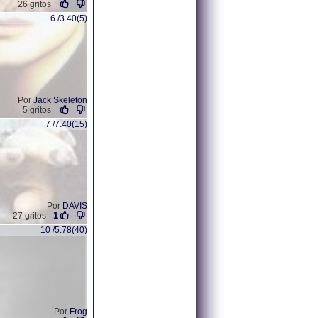
26 gritos
6 /3.40(5)
Por
Jack Skeleton
5 gritos
7 /7.40(15)
Por
DAVIS
1
27 gritos
10 /5.78(40)
Por
Frog