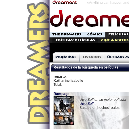
«Anything can happen and 
THE DREAMERS
CÓMICS
PELÍCULAS
Críticas: Películas
Cine a Gritos
Principal
Listados
Últimas m
Resultados de la búsqueda en películas
reparto
:
Katharine Isabelle
Total:
Rampage
Uwe Boll en su mejor pelicula
Uwe Boll
Basado en hechos reales