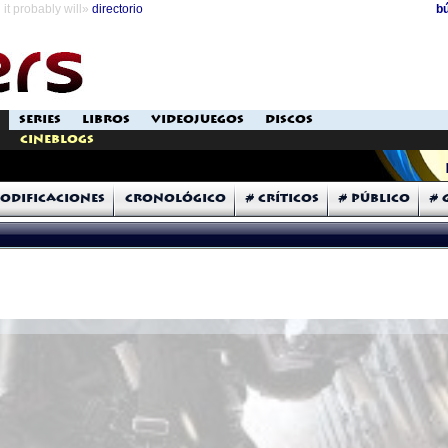
it probably will»
directorio
b
SERIES
LIBROS
VIDEOJUEGOS
DISCOS
Cineblogs
odificaciones
Cronológico
# Críticos
# Público
# 