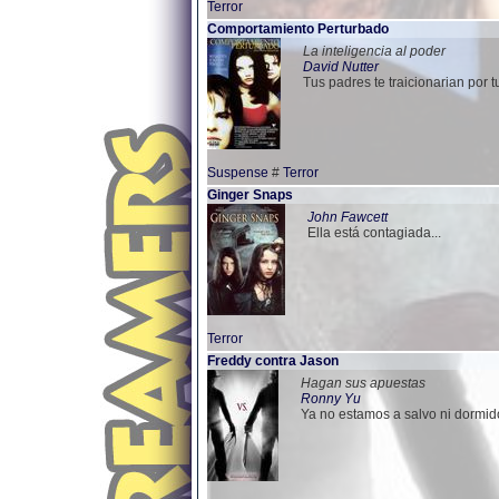
Terror
Comportamiento Perturbado
La inteligencia al poder
David Nutter
Tus padres te traicionarian por t
Suspense
#
Terror
Ginger Snaps
John Fawcett
Ella está contagiada...
Terror
Freddy contra Jason
Hagan sus apuestas
Ronny Yu
Ya no estamos a salvo ni dormido