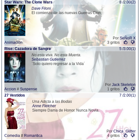
Star Wars: The Clone Wars
8 /2.00(2)
Dave Filoni
El comienzo de las nuevas Guerras Clon
Por
SeÑoR X
Animacion
3 gritos
Rise: Cazadora de Sangre
5 /3.00(1)
No esta viva. No esta Muerta.
Sebastian Gutierrez
`Solo quiero regresar a la Vida´
Por
Jack Skeleton
Accion
#
Suspense
1 gritos
27 Vestidos
7 /2.00(1)
Una Adicta a las Bodas
Anne Fletcher
Siempre Dama de Honor. Nunca Novia.
Por
Chica_Glitter
Comedia
#
Romantica
4 gritos