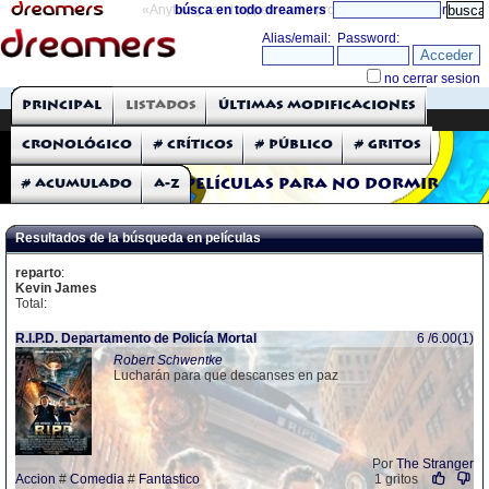
«Anything can happen and it probably will»
búsca en todo dreamers
directorio
THE DREAMERS
Principal
Listados
Últimas modificaciones
Críticas: Películas
Cronológico
# Críticos
# Público
# Gritos
# Acumulado
A-Z
Películas para no dormir
Resultados de la búsqueda en películas
reparto
:
Kevin James
Total:
R.I.P.D. Departamento de Policía Mortal
6 /6.00(1)
Robert Schwentke
Lucharán para que descanses en paz
Por
The Stranger
Accion
#
Comedia
#
Fantastico
1 gritos