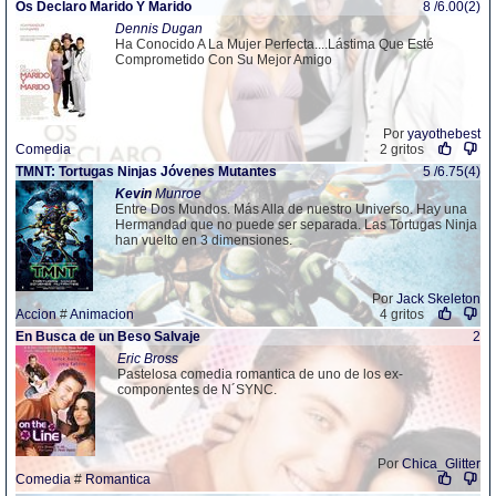
Os Declaro Marido Y Marido
8 /6.00(2)
Dennis Dugan
Ha Conocido A La Mujer Perfecta....Lástima Que Esté
Comprometido Con Su Mejor Amigo
Por
yayothebest
Comedia
2 gritos
TMNT: Tortugas Ninjas Jóvenes Mutantes
5 /6.75(4)
Kevin
Munroe
Entre Dos Mundos. Más Alla de nuestro Universo. Hay una
Hermandad que no puede ser separada. Las Tortugas Ninja
han vuelto en 3 dimensiones.
Por
Jack Skeleton
Accion
#
Animacion
4 gritos
En Busca de un Beso Salvaje
2
Eric Bross
Pastelosa comedia romantica de uno de los ex-
componentes de N´SYNC.
Por
Chica_Glitter
Comedia
#
Romantica