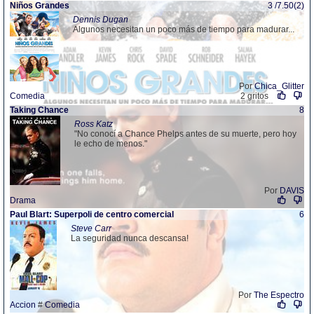
Niños Grandes
3 /7.50(2)
Dennis Dugan
Algunos necesitan un poco más de tiempo para madurar...
Por
Chica_Glitter
Comedia
2 gritos
Taking Chance
8
Ross Katz
"No conocí a Chance Phelps antes de su muerte, pero hoy
le echo de menos."
Por
DAVIS
Drama
Paul Blart: Superpoli de centro comercial
6
Steve Carr
La seguridad nunca descansa!
Por
The Espectro
Accion
#
Comedia