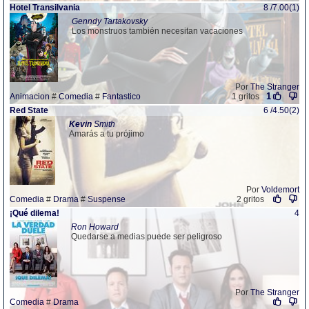
Hotel Transilvania
8 /7.00(1)
Genndy Tartakovsky
Los monstruos también necesitan vacaciones
Por
The Stranger
1
Animacion
#
Comedia
#
Fantastico
1 gritos
Red State
6 /4.50(2)
Kevin
Smith
Amarás a tu prójimo
Por
Voldemort
Comedia
#
Drama
#
Suspense
2 gritos
¡Qué dilema!
4
Ron Howard
Quedarse a medias puede ser peligroso
Por
The Stranger
Comedia
#
Drama