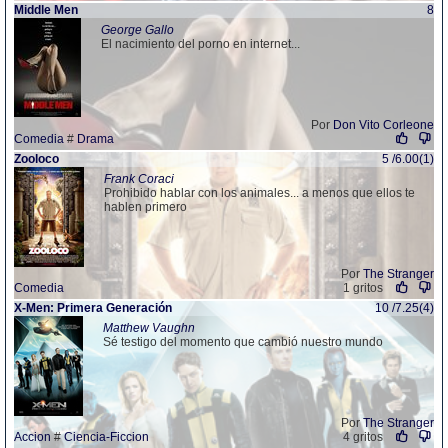
Middle Men
8
George Gallo
El nacimiento del porno en internet...
Por
Don Vito Corleone
Comedia
#
Drama
Zooloco
5 /6.00(1)
Frank Coraci
Prohibido hablar con los animales... a menos que ellos te
hablen primero
Por
The Stranger
Comedia
1 gritos
X-Men: Primera Generación
10 /7.25(4)
Matthew Vaughn
Sé testigo del momento que cambió nuestro mundo
Por
The Stranger
Accion
#
Ciencia-Ficcion
4 gritos