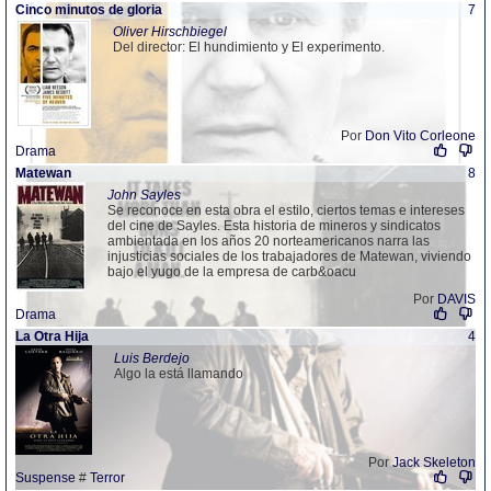
Cinco minutos de gloria
7
Oliver Hirschbiegel
Del director: El hundimiento y El experimento.
Por
Don Vito Corleone
Drama
Matewan
8
John Sayles
Se reconoce en esta obra el estilo, ciertos temas e intereses
del cine de Sayles. Esta historia de mineros y sindicatos
ambientada en los años 20 norteamericanos narra las
injusticias sociales de los trabajadores de Matewan, viviendo
bajo el yugo de la empresa de carb&oacu
Por
DAVIS
Drama
La Otra Hija
4
Luis Berdejo
Algo la está llamando
Por
Jack Skeleton
Suspense
#
Terror