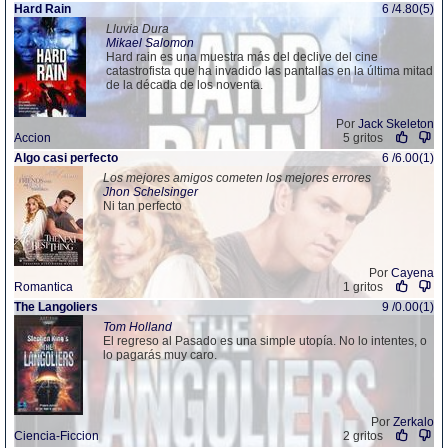
Hard Rain
6 /4.80(5)
Lluvia Dura
Mikael Salomon
Hard rain es una muestra más del declive del cine
catastrofista que ha invadido las pantallas en la última mitad
de la década de los noventa.
Por
Jack Skeleton
Accion
5 gritos
Algo casi perfecto
6 /6.00(1)
Los mejores amigos cometen los mejores errores
Jhon Schelsinger
Ni tan perfecto
Por
Cayena
Romantica
1 gritos
The Langoliers
9 /0.00(1)
Tom Holland
El regreso al Pasado es una simple utopía. No lo intentes, o
lo pagarás muy caro.
Por
Zerkalo
Ciencia-Ficcion
2 gritos