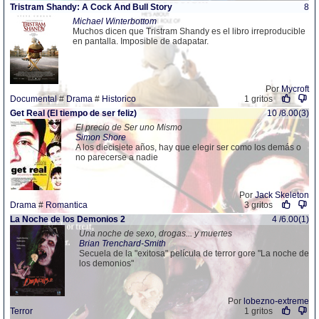
Tristram Shandy: A Cock And Bull Story
8
Michael Winterbottom
Muchos dicen que Tristram Shandy es el libro irreproducible
en pantalla. Imposible de adapatar.
Por
Mycroft
Documental
#
Drama
#
Historico
1 gritos
Get Real (El tiempo de ser feliz)
10 /8.00(3)
El precio de Ser uno Mismo
Simon Shore
A los diecisiete años, hay que elegir ser como los demás o
no parecerse a nadie
Por
Jack Skeleton
Drama
#
Romantica
3 gritos
La Noche de los Demonios 2
4 /6.00(1)
Una noche de sexo, drogas... y muertes
Brian Trenchard-Smith
Secuela de la "exitosa" película de terror gore "La noche de
los demonios"
Por
lobezno-extreme
Terror
1 gritos