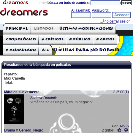
«Anything can happen and it probably will»
búsca en todo dreamers
directorio
THE DREAMERS
Principal
Listados
Últimas modificaciones
Críticas: Películas
Cronológico
# Críticos
# Público
# Gritos
# Acumulado
A-Z
Películas para no dormir
Resultados de la búsqueda en películas
reparto
:
Max Casella
Total:
Mátalos suavemente
8 /5.00(1)
Andrew Dominik
"América no es un país, es un negocio"
Por
DAVIS
Drama
#
Genero_Negro
2 gritos