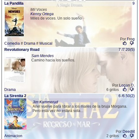
La Pandilla
9
Mil Voces
Kenny Ortega
Miles de voces. Un solo sueño
Por
Frog
Comedia
#
Drama
#
Musical
Revolutionary Road
7 /7.20(5)
Sam Mendes
Camino hacia los sueños.
Por
Logan D.
Drama
6 gritos
La Sirenita 2
6 /6.50(2)
Jim Kammerud
Ariel vuelve para librar a los mares de la bruja Morgana.
Pero esta vez no estará sola...
Por
Deedlit
Animacion
2 gritos