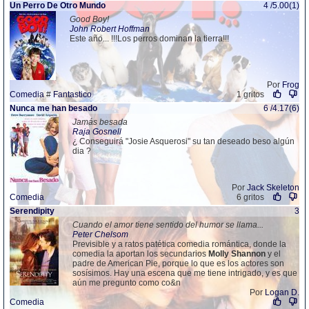
Un Perro De Otro Mundo
4 /5.00(1)
Good Boy!
John Robert Hoffman
Este año... !!!Los perros dominan la tierra!!!
Por
Frog
Comedia
#
Fantastico
1 gritos
Nunca me han besado
6 /4.17(6)
Jamás besada
Raja Gosnell
¿ Conseguirá "Josie Asquerosi" su tan deseado beso algún
dia ?
Por
Jack Skeleton
Comedia
6 gritos
Serendipity
3
Cuando el amor tiene sentido del humor se llama...
Peter Chelsom
Previsible y a ratos patética comedia romántica, donde la
comedia la aportan los secundarios
Molly
Shannon
y el
padre de American Pie, porque lo que es los actores son
sosísimos. Hay una escena que me tiene intrigado, y es que
aún me pregunto como co&n
Por
Logan D.
Comedia