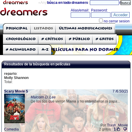
«Anything can happen and it probably will»
búsca en todo dreamers
directorio
THE DREAMERS
Principal
Listados
Últimas modificaciones
Críticas: Películas
Cronológico
# Críticos
# Público
# Gritos
# Acumulado
A-Z
Películas para no dormir
Resultados de la búsqueda en películas
reparto
:
Molly Shannon
Total:
Scary Movie 5
7 /6.50(2)
Malcolm D. Lee
De los tíos que vieron Mama y no entendieron ni papa...
Por
Trash_Movie
1
Comedia
2 gritos