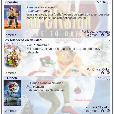
Superstar
5 /5.67(3)
Atrevimiento al sueño
Bruce McCulloch
érase una vez, una "bella" joven que aspiraba a ser besada
como en las películas románticas de los 50´...
Por
lobezno-extreme
Comedia
4 gritos
Los Teleñecos en Navidad
7
Kirk R. Thatcher
Si la rana Gustavo no hubiese nacido, todo seria muy
diferente.
Por
Chica_Glitter
Comedia
El Grinch
7 /3.78(9)
El Grinch Roba la Navidad
Ron Howard
Este año no hay Navidades
Por
Jack Skeleton
Comedia
10 gritos