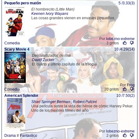
Pequeño pero matón
5 /3.33(3)
El hombrecito (Little Man)
Keenen Ivory Wayans
Las cosas grandes vienen en envases pequeños.
Por
lobezno-extreme
Comedia
3 gritos
Scary Movie 4
10 /4.29(14)
Descuartizados de risa
David Zucker
El cuarto y último capítulo de la trilogía
Por
Frog
Comedia
20 gritos
American Splendor
10 /7.50(2)
Shari Springer Berman , Robert Pulcini
Una película sobre la vida del héroe de cómic Harvey Pekar.
Uno de los mejores filmes del año
Por
lobezno-extreme
Drama
#
Fantastico
2 gritos