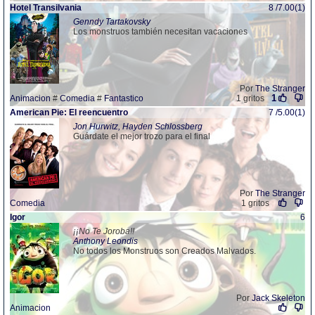
Hotel Transilvania
8 /7.00(1)
Genndy Tartakovsky
Los monstruos también necesitan vacaciones
Por
The Stranger
1
Animacion
#
Comedia
#
Fantastico
1 gritos
American Pie: El reencuentro
7 /5.00(1)
Jon Hurwitz, Hayden Schlossberg
Guárdate el mejor trozo para el final
Por
The Stranger
Comedia
1 gritos
Igor
6
¡¡No Te Joroba!!
Anthony Leondis
No todos los Monstruos son Creados Malvados.
Por
Jack Skeleton
Animacion