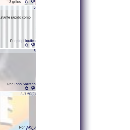
3 gritos
5
bastante rápido como
Por
piripiflautico
8
Por
Lobo Solitario
8 /7.50(2)
Por
DAVIS