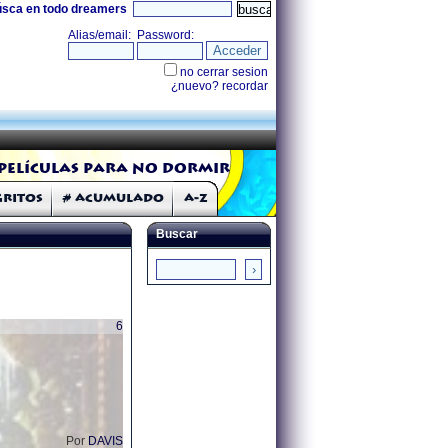
úsca en todo dreamers
Películas para no dormir
Gritos
# Acumulado
A-Z
Buscar
6
Por
DAVIS