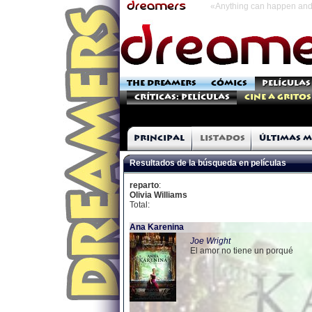
«Anything can happen and 
THE DREAMERS
CÓMICS
PELÍCULAS
Críticas: Películas
Cine a Gritos
Principal
Listados
Últimas m
Resultados de la búsqueda en películas
reparto
:
Olivia Williams
Total:
Ana Karenina
Joe Wright
El amor no tiene un porqué