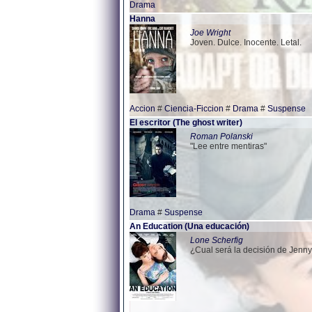
Drama
Hanna
Joe Wright
Joven. Dulce. Inocente. Letal.
Accion
#
Ciencia-Ficcion
#
Drama
#
Suspense
El escritor (The ghost writer)
Roman Polanski
"Lee entre mentiras"
Drama
#
Suspense
An Education (Una educación)
Lone Scherfig
¿Cual será la decisión de Jenn