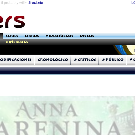
it probably will»
directorio
b
SERIES
LIBROS
VIDEOJUEGOS
DISCOS
Cineblogs
odificaciones
Cronológico
# Críticos
# Público
# 