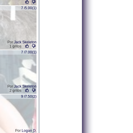
7 /5.00(1)
Por
Jack Skeleton
1 gritos
7 /7.00(1)
Por
Jack Skeleton
2 gritos
9 /7.50(2)
Por
Logan D.