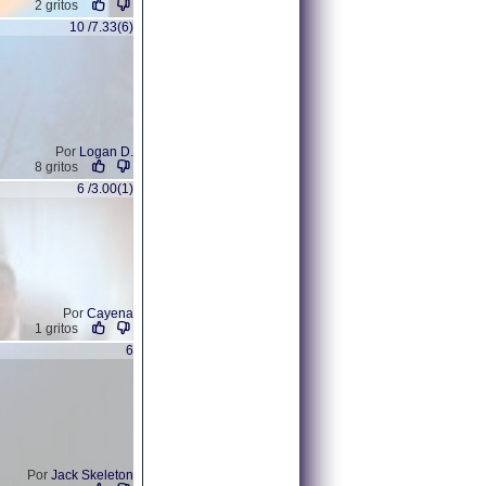
2 gritos
10 /7.33(6)
Por
Logan D.
8 gritos
6 /3.00(1)
Por
Cayena
1 gritos
6
Por
Jack Skeleton