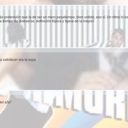
ás pretensión que la de ser un mero pasatiempo, bien urdido, eso sí. Un ritmo lo 
 tiempo de distraerse, definición tópica y ligera de la mayorí
 satisfacer era la suya.
el año"