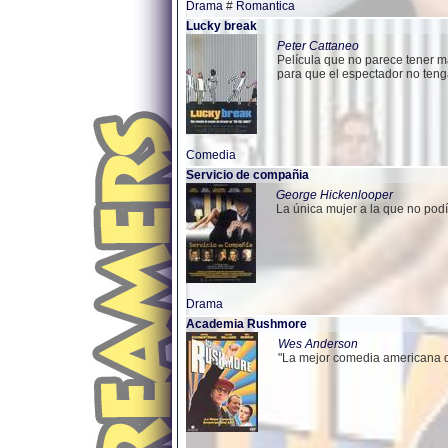
Drama
#
Romantica
Lucky break
Peter Cattaneo
Película que no parece tener m
para que el espectador no tenga
Comedia
Servicio de compañia
George Hickenlooper
La única mujer a la que no podía
Drama
Academia Rushmore
Wes Anderson
"La mejor comedia americana d