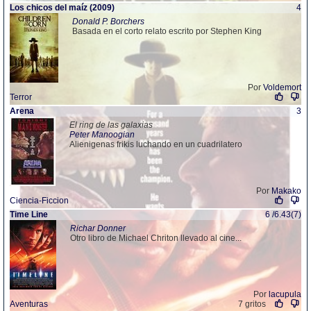
Los chicos del maíz (2009)
4
Donald P. Borchers
Basada en el corto relato escrito por Stephen King
Por
Voldemort
Terror
Arena
3
El ring de las galaxias
Peter Manoogian
Alienigenas frikis luchando en un cuadrilatero
Por
Makako
Ciencia-Ficcion
Time Line
6 /6.43(7)
Richar Donner
Otro libro de Michael Chriton llevado al cine...
Por
lacupula
Aventuras
7 gritos