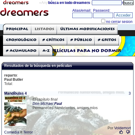
«Anything can happen and it probably will»
búsca en todo dreamers
directorio
THE DREAMERS
Principal
Listados
Últimas modificaciones
Críticas: Películas
Cronológico
# Críticos
# Público
# Gritos
# Acumulado
A-Z
Películas para no dormir
Resultados de la búsqueda en películas
reparto
:
Paul Butler
Total:
Mandíbulas 4
3
El capítulo final
Don Michael
Paul
Permaneced hambrientos, amigos míos
Por
Voldemort
Comedia
#
Terror