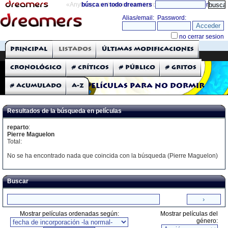
«Anything can happen and it probably will»
búsca en todo dreamers
directorio
THE DREAMERS
Principal
Listados
Últimas modificaciones
Críticas: Películas
Cronológico
# Críticos
# Público
# Gritos
# Acumulado
A-Z
Películas para no dormir
Resultados de la búsqueda en películas
reparto
:
Pierre Maguelon
Total:
No se ha encontrado nada que coincida con la búsqueda (Pierre Maguelon)
Buscar
Mostrar películas ordenadas según:
Mostrar películas del
género: