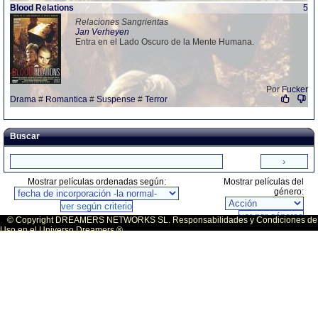
Blood Relations
5
Relaciones Sangrientas
Jan Verheyen
Entra en el Lado Oscuro de la Mente Humana.
Por
Fucker
Drama
#
Romantica
#
Suspense
#
Terror
Buscar
Mostrar películas ordenadas según:
Mostrar películas del
género:
© Copyright DREAMERS NETWORKS SL. Responsabilidades y Condiciones de
Uso en el Universo Dreamers ®