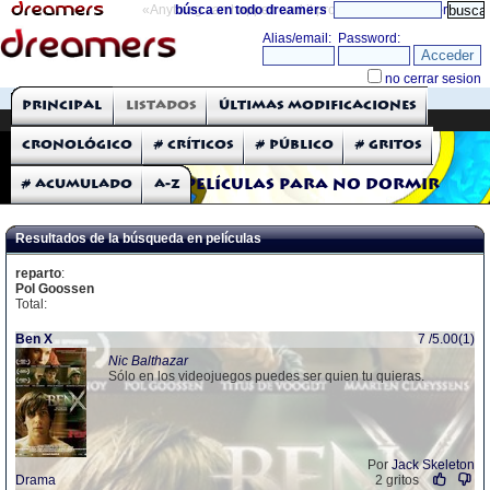
«Anything can happen and it probably will»
búsca en todo dreamers
directorio
THE DREAMERS
Principal
Listados
Últimas modificaciones
Críticas: Películas
Cronológico
# Críticos
# Público
# Gritos
# Acumulado
A-Z
Películas para no dormir
Resultados de la búsqueda en películas
reparto
:
Pol Goossen
Total:
Ben X
7 /5.00(1)
Nic Balthazar
Sólo en los videojuegos puedes ser quien tu quieras.
Por
Jack Skeleton
Drama
2 gritos