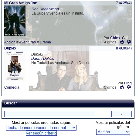
Mi Gran Amigo Joe
7 /4.25(4)
Ron Underwood
La Supervivencia es un Instinto.
Por
Chica_Glitter
Accion
#
Aventuras
#
Drama
4 gritos
Duplex
8 /9.00(4)
Duplex
Danny DeVito
No Todas Las Ancianas Son Dulces.
Por
Frog
Comedia
5 gritos
Buscar
Mostrar películas ordenadas según:
Mostrar películas del
género: