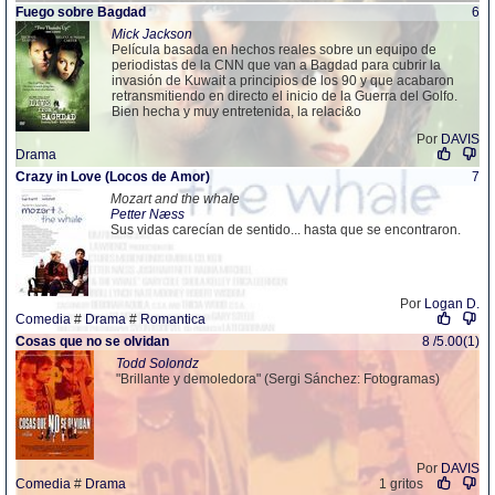
Fuego sobre Bagdad
6
Mick Jackson
Película basada en hechos reales sobre un equipo de
periodistas de la CNN que van a Bagdad para cubrir la
invasión de Kuwait a principios de los 90 y que acabaron
retransmitiendo en directo el inicio de la Guerra del Golfo.
Bien hecha y muy entretenida, la relaci&o
Por
DAVIS
Drama
Crazy in Love (Locos de Amor)
7
Mozart and the whale
Petter Næss
Sus vidas carecían de sentido... hasta que se encontraron.
Por
Logan D.
Comedia
#
Drama
#
Romantica
Cosas que no se olvidan
8 /5.00(1)
Todd Solondz
"Brillante y demoledora" (Sergi Sánchez: Fotogramas)
Por
DAVIS
Comedia
#
Drama
1 gritos