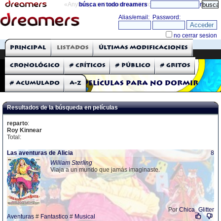
«Anything can happen and it probably will»
búsca en todo dreamers
directorio
THE DREAMERS
Principal
Listados
Últimas modificaciones
Críticas: Películas
Cronológico
# Críticos
# Público
# Gritos
# Acumulado
A-Z
Películas para no dormir
Resultados de la búsqueda en películas
reparto
:
Roy Kinnear
Total:
Las aventuras de Alicia
8
William Sterling
Viaja a un mundo que jamás imaginaste.
Por
Chica_Glitter
Aventuras
#
Fantastico
#
Musical