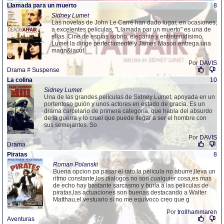
Llamada para un muerto
8
Sidney Lumet
Las novelas de John Le Carré han dado lugar, en ocasiones,
a excelentes películas, "Llamada par un muerto" es una de
ellas. Cine de espías sobrio, elegante y entretenidísimo.
Lumet la dirige perfectamente y James Mason entrega una
magn&iacut
Por
DAVIS
Drama
#
Suspense
La colina
10
Sidney Lumet
Una de las grandes películas de Sidney Lumet, apoyada en un
portentoso guión y unos actores en estado de gracia. Es un
drama carcelario de primera categoría, que habla del absurdo
de la guerra y lo cruel que puede llegar a ser el hombre con
sus semejantes. So
Por
DAVIS
Drama
Piratas
8
Roman Polanski
Buena opcion pa pasar el rato.la pelicula no aburre,lleva un
ritmo constante,los dialogos no son cualquier cosa,es mas
de echo hay bastante sarcasmo y burla a las peliculas de
piratas,las actuaciones son buenas destacando a Walter
Matthau,el vestuario si no me equivoco creo que g
Por
trollhammaren
Aventuras