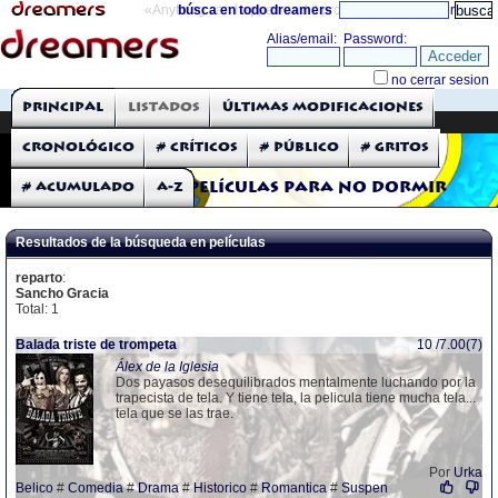
«Anything can happen and it probably will»
búsca en todo dreamers
directorio
THE DREAMERS
Principal
Listados
Últimas modificaciones
Críticas: Películas
Cronológico
# Críticos
# Público
# Gritos
# Acumulado
A-Z
Películas para no dormir
Resultados de la búsqueda en películas
reparto
:
Sancho Gracia
Total: 1
Balada triste de trompeta
10 /7.00(7)
Álex de la Iglesia
Dos payasos desequilibrados mentalmente luchando por la
trapecista de tela. Y tiene tela, la pelicula tiene mucha tela...
tela que se las trae.
Por
Urka
Belico
#
Comedia
#
Drama
#
Historico
#
Romantica
#
Suspen