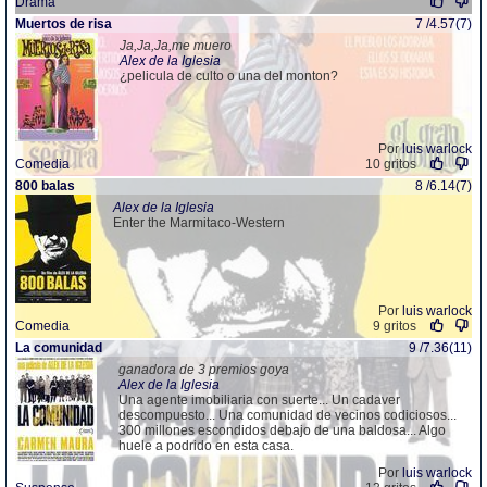
Drama
Muertos de risa
7 /4.57(7)
Ja,Ja,Ja,me muero
Alex de la Iglesia
¿pelicula de culto o una del monton?
Por
luis warlock
Comedia
10 gritos
800 balas
8 /6.14(7)
Alex de la Iglesia
Enter the Marmitaco-Western
Por
luis warlock
Comedia
9 gritos
La comunidad
9 /7.36(11)
ganadora de 3 premios goya
Alex de la Iglesia
Una agente imobiliaria con suerte... Un cadaver
descompuesto... Una comunidad de vecinos codiciosos...
300 millones escondidos debajo de una baldosa... Algo
huele a podrido en esta casa.
Por
luis warlock