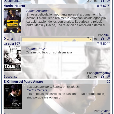
Documental
2 gritos
Martín (Hache)
8 /7.67(6)
Adolfo Aristarain
En esta película lo importante no es el argumento ni la
acción. Lo que tiene realmente valor son los diálogos y la
caracterización de los personajes. Es curiosa la relación
entre Martín y Hache, una relación de amor-odio (familiar
Por
almu
Drama
7 gritos
La caja 507
7 /5.50(4)
Enrique Urbizu
Cine negro bajo un sol de justicia
Por
Aguirregaray
Suspense
4 gritos
El Crimen del Padre Amaro
10
Los pecados de la Iglesia en la Iglesia
Carlos Carrera
- Tu aceptastes los votos de castidad. - No porque quise,
sino porque me obligaron.
Por
Cayena