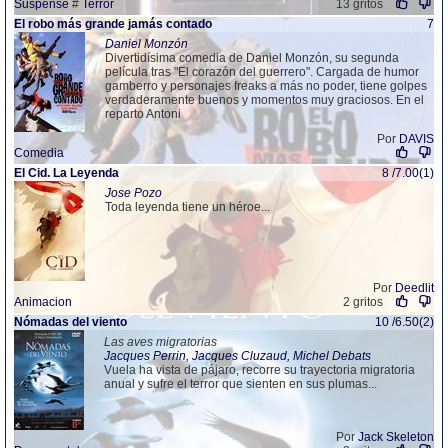
Suspense
#
Terror
13 gritos
El robo más grande jamás contado
7
Daniel Monzón
Divertidísima comedia de Daniel Monzón, su segunda
película tras "El corazón del guerrero". Cargada de humor
gamberro y personajes freaks a más no poder, tiene golpes
verdaderamente buenos y momentos muy graciosos. En el
reparto Antoni
Por
DAVIS
Comedia
El Cid. La Leyenda
8 /7.00(1)
Jose Pozo
Toda leyenda tiene un héroe...
Por
Deedlit
Animacion
2 gritos
Nómadas del viento
10 /6.50(2)
Las aves migratorias
Jacques Perrin, Jacques Cluzaud, Michel Debats
Vuela ha vista de pájaro, recorre su trayectoria migratoria
anual y sufre el terror que sienten en sus plumas...
Por
Jack Skeleton