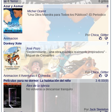
se
#
Terror
8 gritos
Azur y Asmar
8
Michel Ocelot
"Una Obra Maestra para Todos los Públicos"- El Periodico
Por
Chica_Glitter
Animacion
Donkey Xote
7
José Pozo
"Desternillante... una obra maestra realmente inspiradora" -
Miguel de Cervantes
Por
Chica_Glitter
Animacion
#
Aventuras
#
Comedia
Películas para no dormir: La habitación del niño
3 /6.00(9)
Álex de la Iglesia
No volverás a descansar tranquilo
Por
Jack Skeleton