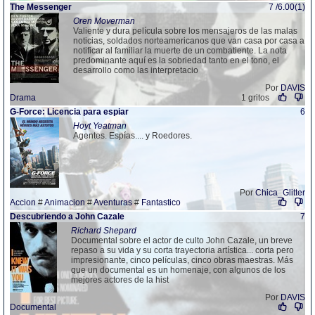
The Messenger
7 /6.00(1)
Oren Moverman
Valiente y dura película sobre los mensajeros de las malas
noticias, soldados norteamericanos que van casa por casa a
notificar al familiar la muerte de un combatiente. La nota
predominante aquí es la sobriedad tanto en el tono, el
desarrollo como las interpretacio
Por
DAVIS
Drama
1 gritos
G-Force: Licencia para espiar
6
Hoyt Yeatman
Agentes. Espías.... y Roedores.
Por
Chica_Glitter
Accion
#
Animacion
#
Aventuras
#
Fantastico
Descubriendo a John Cazale
7
Richard Shepard
Documental sobre el actor de culto John Cazale, un breve
repaso a su vida y su corta trayectoria artística... corta pero
impresionante, cinco películas, cinco obras maestras. Más
que un documental es un homenaje, con algunos de los
mejores actores de la hist
Por
DAVIS
Documental