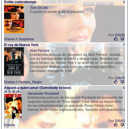
Doble contratiempo
4
Tom DiCillo
Cuando la suerte te dá la espalda.
Por
DAVIS
Drama
#
Suspense
El rey de Nueva York
7
Abel Ferrara
Entretenida película de gángsters de Abel Ferrara, rodada
con su habitual estilo violento y descarnado. Muestra los
bajos fondos de Nueva York y se sirve de un actorazo como
Christopher Walken para crear un personaje terrorífico,
calculador, inteligente y sin
Por
DAVIS
Drama
#
Genero_Negro
Alguien a quien amar (Somebody to love)
6
Alexandre Rockwell
Entretenida película de Alexandre Rockwell (responsable del
segundo episodio de "Four rooms") que tiene su mayor filón
en las interpretaciones ya que tanto Rosie Pérez como
Harvey Keitel están impresionantes. También son divertidos lo
Por
DAVIS
Drama