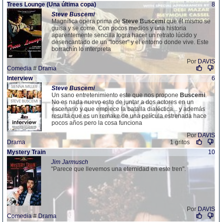
Trees Lounge (Una última copa)
8
Steve
Buscemi
Magnífica opera prima de
Steve
Buscemi
que él mismo se
guisa y se come. Con pocos medios y una historia
aparentemente sencilla logra hacer un retrato lúcido y
desencantado de un "looser" y el entorno donde vive. Este
borrachín lo interpreta
Por
DAVIS
Comedia
#
Drama
Interview
6
Steve
Buscemi
Un sano entretenimiento este que nos propone
Buscemi
.
No es nada nuevo esto de juntar a dos actores en un
escenario y que empiece la batalla dialéctica... y además
resulta que es un remake de una película estrenada hace
pocos años pero la cosa funciona
Por
DAVIS
Drama
1 gritos
Mystery Train
10
Jim Jarmusch
"Parece que llevemos una eternidad en este tren".
Por
DAVIS
Comedia
#
Drama