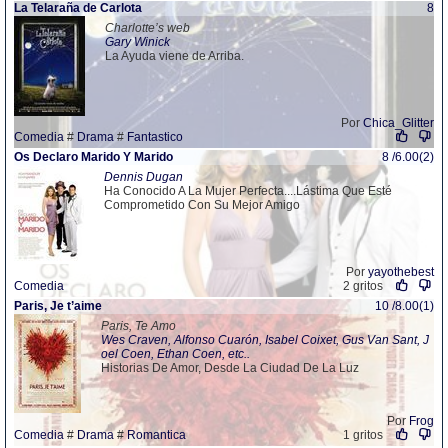
La Telaraña de Carlota
8
Charlotte’s web
Gary Winick
La Ayuda viene de Arriba.
Por
Chica_Glitter
Comedia
#
Drama
#
Fantastico
Os Declaro Marido Y Marido
8 /6.00(2)
Dennis Dugan
Ha Conocido A La Mujer Perfecta....Lástima Que Esté
Comprometido Con Su Mejor Amigo
Por
yayothebest
Comedia
2 gritos
Paris, Je t’aime
10 /8.00(1)
Paris, Te Amo
Wes Craven, Alfonso Cuarón, Isabel Coixet, Gus Van Sant, J
oel Coen, Ethan Coen, etc..
Historias De Amor, Desde La Ciudad De La Luz
Por
Frog
Comedia
#
Drama
#
Romantica
1 gritos