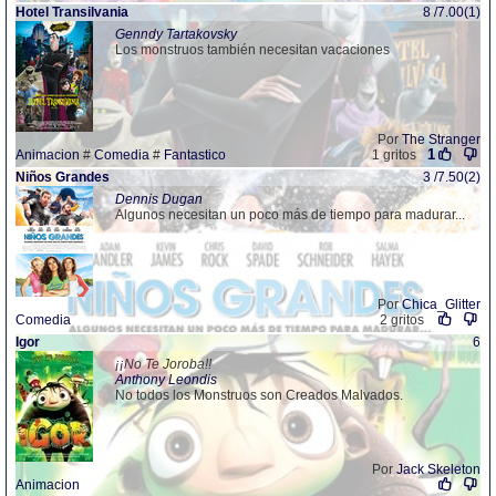
Hotel Transilvania
8 /7.00(1)
Genndy Tartakovsky
Los monstruos también necesitan vacaciones
Por
The Stranger
1
Animacion
#
Comedia
#
Fantastico
1 gritos
Niños Grandes
3 /7.50(2)
Dennis Dugan
Algunos necesitan un poco más de tiempo para madurar...
Por
Chica_Glitter
Comedia
2 gritos
Igor
6
¡¡No Te Joroba!!
Anthony Leondis
No todos los Monstruos son Creados Malvados.
Por
Jack Skeleton
Animacion