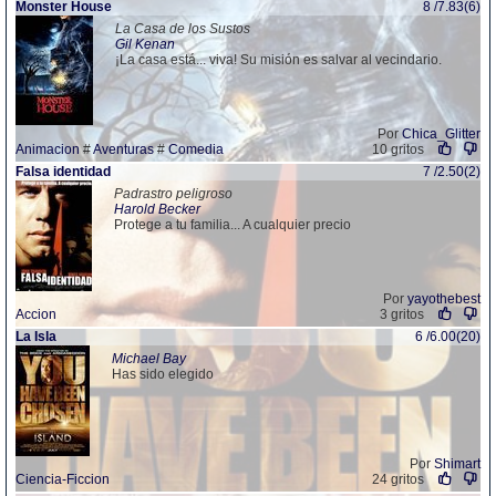
Monster House
8 /7.83(6)
La Casa de los Sustos
Gil Kenan
¡La casa está... viva! Su misión es salvar al vecindario.
Por
Chica_Glitter
Animacion
#
Aventuras
#
Comedia
10 gritos
Falsa identidad
7 /2.50(2)
Padrastro peligroso
Harold Becker
Protege a tu familia... A cualquier precio
Por
yayothebest
Accion
3 gritos
La Isla
6 /6.00(20)
Michael Bay
Has sido elegido
Por
Shimart
Ciencia-Ficcion
24 gritos