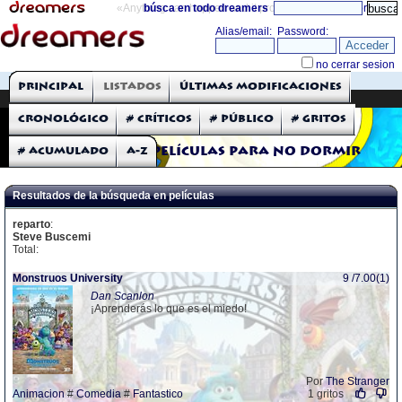
«Anything can happen and it probably will»
búsca en todo dreamers
directorio
THE DREAMERS
Principal
Listados
Últimas modificaciones
Críticas: Películas
Cronológico
# Críticos
# Público
# Gritos
# Acumulado
A-Z
Películas para no dormir
Resultados de la búsqueda en películas
reparto
:
Steve Buscemi
Total:
Monstruos University
9 /7.00(1)
Dan Scanlon
¡Aprenderás lo que es el miedo!
Por
The Stranger
Animacion
#
Comedia
#
Fantastico
1 gritos