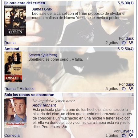
La otra cara del crimen
5 /6.00(1)
James Gray
Leo sale de la cárcel con el firme propósito de olvidar el
mundo mafioso de Nueva York que le envió a prisión.
Por
dusk
Drama
2 gritos
Amistad
6 /2.50(4)
Steven Spielberg
Spielberg se pone serio... y falla.
Por
dusk
Drama
#
Historico
5 gritos
Sólo los tontos se enamoran
4
Un impulsivo y loco amor
Andy Tennant
Esta película plantea uno de los hechos más tontos de la
historia del cine: un chica que queda embarazada después
de conocer a un muchacho en una noche y tener sexo con
él. Ella va donde el tipo y con su cara limpia esta va y se lo
dice. Pero no es s&o
Por
Cayena
Comedia
1 gritos