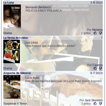
La Luna
3 /8.00(2)
Bernardo Bertolucci
PELICULA MUY POLéMICA.
Por
Melania
Drama
2 gritos
La fiesta del chivo
7
Luis Llosa
"Una historia que nunca debió suceder"
Por
Cayena
Drama
Angustia de Silencio
8 /7.00(3)
Lucio Fulci
Una de las Mejores películas de Lucio Fulci (Dario Argento)
Por
Jack Skeleton
Suspense
#
Terror
3 gritos