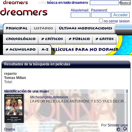
«Anything can happen and it probably will»
búsca en todo dreamers
directorio
THE DREAMERS
Principal
Listados
Últimas modificaciones
Críticas: Películas
Cronológico
# Críticos
# Público
# Gritos
# Acumulado
A-Z
Películas para no dormir
Resultados de la búsqueda en películas
reparto
:
Tomas Milian
Total:
Identificación de una mujer
3
Michelangelo Antonioni
LA PEOR PELICULA DE ANTONIONI, Y ESO YA ES DECIR...
Por
Sinister urge
Drama