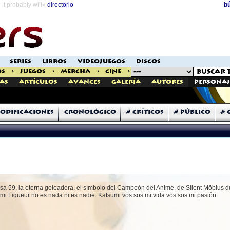
it probably will»
directorio
b
SERIES
LIBROS
VIDEOJUEGOS
DISCOS
OS
>
JUEGOS
>
MERCHA
>
CINE
>
as
Artículos
Avances
Galería
Autores
Personaj
odificaciones
Cronológico
# Críticos
# Público
# 
isa 59, la eterna goleadora, el símbolo del Campeón del Animé, de Silent Möbius d
umi Liqueur no es nada ni es nadie. Katsumi vos sos mi vida vos sos mi pasión