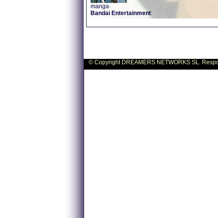
manga
·
Bandai
Entertainment
:
© Copyright DREAMERS NETWORKS SL. Responsa