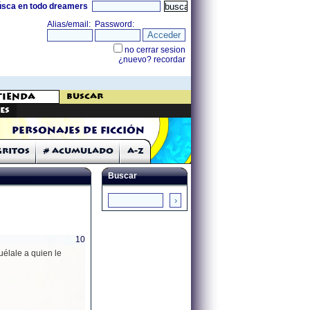
úsca en todo dreamers
buscar
es
Personajes de Ficción
Gritos
# Acumulado
A-Z
Buscar
10
uélale a quien le