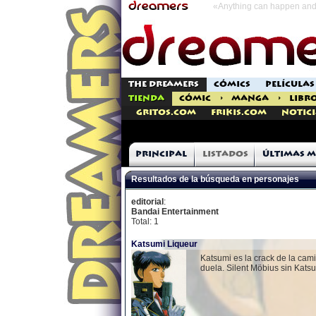
«Anything can happen and 
THE DREAMERS
CÓMICS
PELÍCULAS
TIENDA
CÓMIC
>
MANGA
>
LIBR
Gritos.com
Frikis.com
Notici
Principal
Listados
Últimas m
Resultados de la búsqueda en personajes
editorial
:
Bandai Entertainment
Total: 1
Katsumi Liqueur
Katsumi es la crack de la cam
duela. Silent Möbius sin Kats