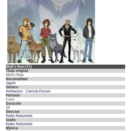
Wolf’s Rain (T1)
Título original
Wolf’s Rain
Nacionalidad
Japón
Género
Animacion
·
Ciencia-Ficcion
Formato
Color
Duración
30
Director
Keiko Nobumoto
Guión
Keiko Nobumoto
Música