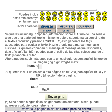
Puedes incluir
estos minidreamys
en tu mensaje
TAGS añadidos:
Si quieres incluir algún Spoiler (información sobre el futuro de una serie o
algo que una parte del foro lo mismo no quiere saber), marca con el ratón
el texto a "ocultar" y presiona "SPOILER", esto generará los tags
adecuados para ocultar el texto. Haz lo propio para marcar negritas o
cursivas. Si quieres copiar en tu mensaje el mensaje al que respondes,
dale a "citar". También puedes usar el estilo de las citas seleccionando el
texto y dandole a "cita".
Ahora puedes subir imágenes con tu grito, si quieres pon aquí el fichero de
la imagen (jpg o gif, 2mgbs max):
Imagen:
Si quieres incluir un enlace a otra página en tu Grito, pon aquí el Título y la
URL (direccion) de la pagina:
Título:
URL:
(*) Si no pones ningún título, se generará uno aleatorio, o sea, puede
aparecer cualquier cosa hehehe =)
- Volver a la pagina inicial de
Series para no dormir -