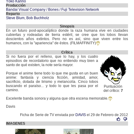
Yôko Kanno
Producción
Bandai Visual Company / Bones / Fuji Television Network
Reparto
Steve Blum
,
Bob Buchholz
Sinopsis
En un futuro post-apocalíptico donde la raza humana vive en ciudades
cubiertas y rodeadas de tierra estéril, se cree que los lobos llevan
doscientos años extintos. Pero no es así, sino que viven entre los
humanos, con la "apariencia" de éstos. (FILMAFFINITY)
Crítica
Si no fuera por el relleno, que lo hay, y los cuatro
episodios de recordatorio que no entiendo muy bien a
santo de qué existen, la note sería mayor.
Porque el anime tiene todo lo que me gusta en un buen
anime: fantasía y ciencia ficción, amistad, amor,
sacrificio, dotada de lirismo y melancolía. Cinco lobos
buscando el paraíso... y todo lo que les pasa por el
Puntuación
camino.
del crítico:
7
Excelente banda sonora y alguna que otra escena memorable.
Davis
Ficha de Serie de TV enviada por
DAVIS
el 29 de Febrero de 2012
IMAGENES