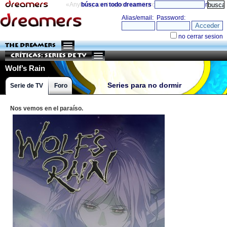
«Anything can happen and it probably will»
búsca en todo dreamers
directorio
THE DREAMERS
Críticas: Series de TV
Wolf’s Rain
Series para no dormir
Serie de TV
Foro
Nos vemos en el paraíso.