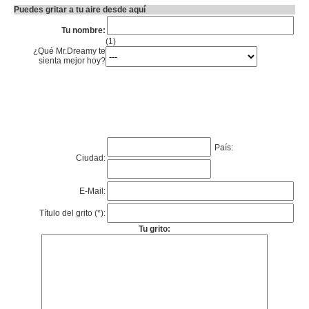
Puedes gritar a tu aire desde aquí
Tu nombre:
(1)
¿Qué Mr.Dreamy te
sienta mejor hoy?
País:
Ciudad:
E-Mail:
Título del grito (*):
Tu grito: